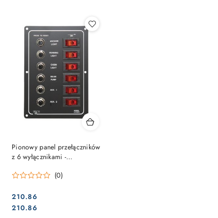
Najpopularniejsze.
Pionowy panel przełączników
z 6 wyłącznikami -
automatyczny.
(0)
210.86
Cena:
Cena:
210.86