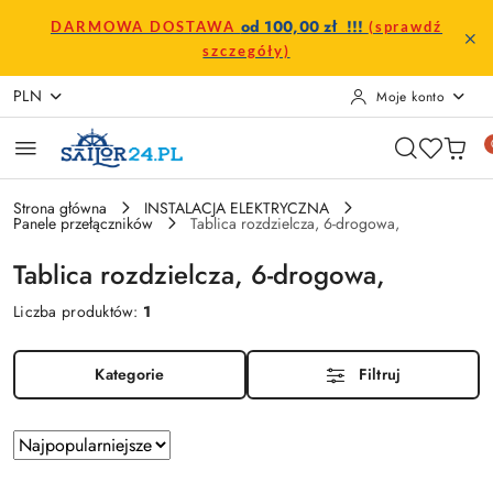
Przejdź do treści głównej
Przejdź do wyszukiwarki
Przejdź do moje konto
Przejdź do menu głównego
Przejdź do stopki
od 100,00 zł !!!
DARMOWA DOSTAWA
(sprawdź
szczegóły)
PLN
Moje konto
Strona główna
INSTALACJA ELEKTRYCZNA
Panele przełączników
Tablica rozdzielcza, 6-drogowa,
Tablica rozdzielcza, 6-drogowa,
Liczba produktów:
1
Kategorie
Filtruj
Zastosowano
Sortuj
według
sortowanie: