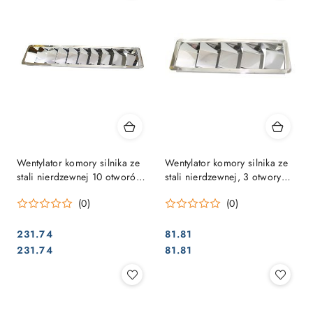
Wentylator komory silnika ze
Wentylator komory silnika ze
stali nierdzewnej 10 otworów
stali nierdzewnej, 3 otwory
530x114mm
205x114mm
(0)
(0)
231.74
81.81
Cena:
Cena:
Cena:
Cena:
231.74
81.81