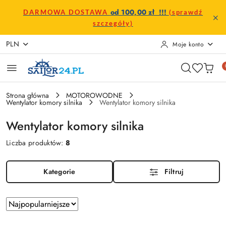
Przejdź do treści głównej
Przejdź do wyszukiwarki
Przejdź do moje konto
Przejdź do menu głównego
Przejdź do stopki
od 100,00 zł !!!
DARMOWA DOSTAWA
(sprawdź
szczegóły)
PLN
Moje konto
Strona główna
MOTOROWODNE
Wentylator komory silnika
Wentylator komory silnika
Wentylator komory silnika
Liczba produktów:
8
Kategorie
Filtruj
Zastosowano
Sortuj
według
sortowanie: