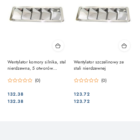
Wentylator komory silnika, stal
Wentylator szczelinowy ze
nierdzewna, 5 otworów
stali nierdzewnej
326x114mm
(0)
(0)
132.38
123.72
Cena:
Cena:
Cena:
Cena:
132.38
123.72