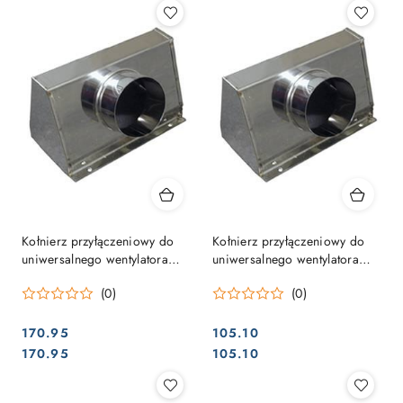
Kołnierz przyłączeniowy do
Kołnierz przyłączeniowy do
uniwersalnego wentylatora
uniwersalnego wentylatora
szczelinowego
szczelinowego
(0)
(0)
170.95
105.10
Cena:
Cena:
Cena:
Cena:
170.95
105.10