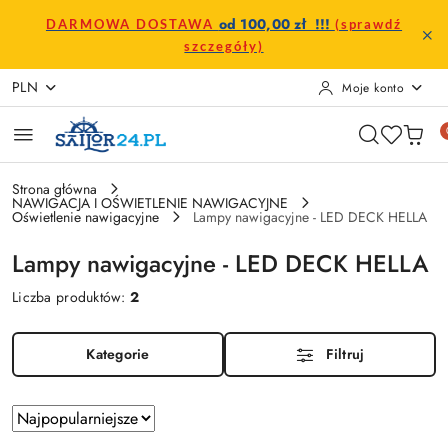
Przejdź do treści głównej
Przejdź do wyszukiwarki
Przejdź do moje konto
Przejdź do menu głównego
Przejdź do stopki
od 100,00 zł !!!
DARMOWA DOSTAWA
(sprawdź
szczegóły)
PLN
Moje konto
Strona główna
NAWIGACJA I OŚWIETLENIE NAWIGACYJNE
Oświetlenie nawigacyjne
Lampy nawigacyjne - LED DECK HELLA
Lampy nawigacyjne - LED DECK HELLA
Liczba produktów:
2
Kategorie
Filtruj
Zastosowano
Sortuj
według
sortowanie: