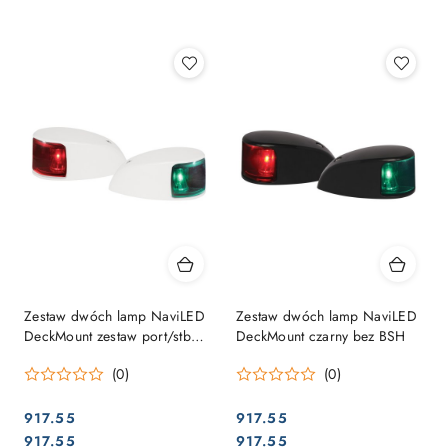
Najpopularniejsze.
Zestaw dwóch lamp NaviLED
Zestaw dwóch lamp NaviLED
DeckMount zestaw port/stb
DeckMount czarny bez BSH
biały bez BSH
(0)
(0)
917.55
917.55
Cena:
Cena:
Cena:
Cena:
917.55
917.55