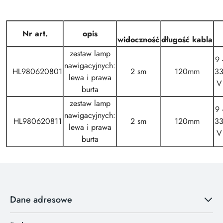
Nr art.
opis
widoczność
długość kabla
zestaw lamp
9 
nawigacyjnych:
HL980620801
2 sm
120mm
3
lewa i prawa
V
burta
zestaw lamp
9 
nawigacyjnych:
HL980620811
2 sm
120mm
3
lewa i prawa
V
burta
Dane adresowe