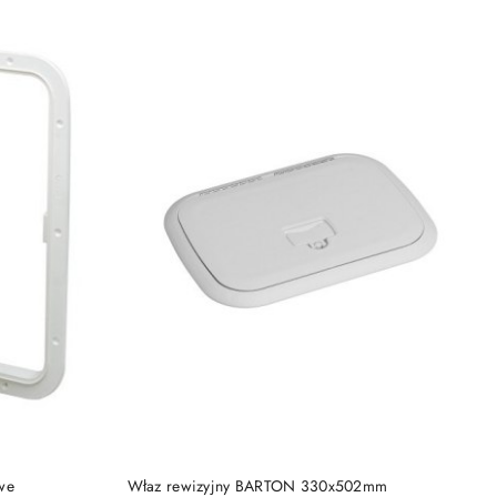
DO KOSZYKA
we
Właz rewizyjny BARTON 330x502mm