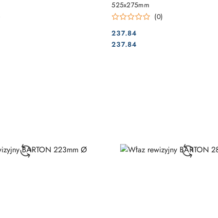
525x275mm
)
(0)
237.84
Cena:
Cena:
237.84