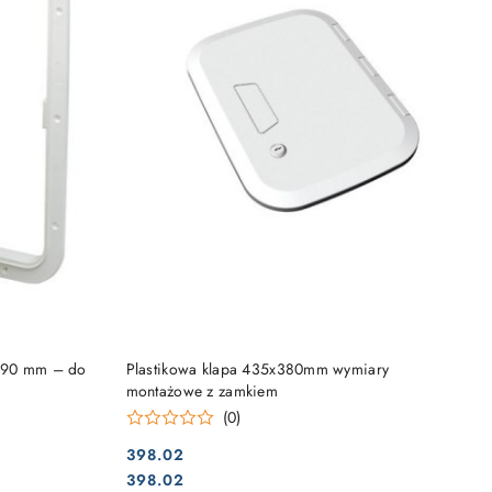
DO KOSZYKA
 290 mm – do
Plastikowa klapa 435x380mm wymiary
montażowe z zamkiem
(0)
398.02
Cena:
Cena:
398.02