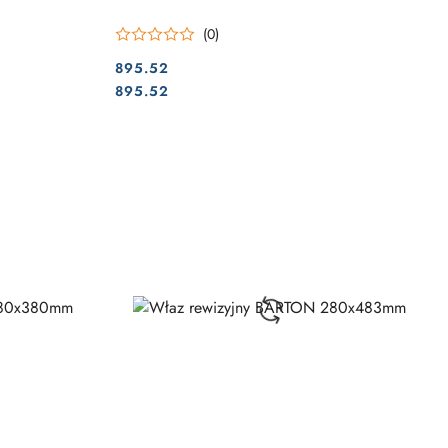
(0)
895.52
Cena:
Cena:
895.52