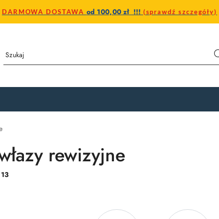
od 100,00 zł !!!
DARMOWA DOSTAWA
(sprawdź szczegóły)
e
 włazy rewizyjne
:
13