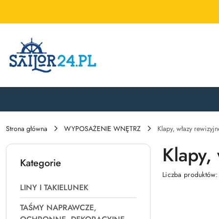
Przejdź do treści głównej
Przejdź do wyszukiwarki
Przejdź do moje konto
Przejdź do menu głównego
Przejdź do stopki
Strona główna
WYPOSAŻENIE WNĘTRZ
Klapy, włazy rewizyjn
Klapy,
Kategorie
Liczba produktów
LINY I TAKIELUNEK
TAŚMY NAPRAWCZE,