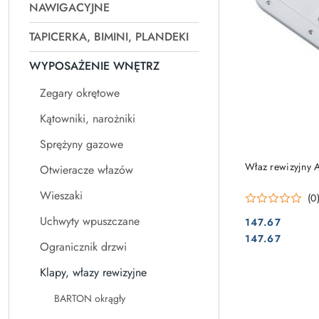
NAWIGACYJNE
TAPICERKA, BIMINI, PLANDEKI
WYPOSAŻENIE WNĘTRZ
Zegary okrętowe
Kątowniki, narożniki
Sprężyny gazowe
Właz rewizyjny 
Otwieracze włazów
Wieszaki
(0
Uchwyty wpuszczane
147.67
Cena:
Cena:
147.67
Ogranicznik drzwi
Klapy, włazy rewizyjne
BARTON okrągły