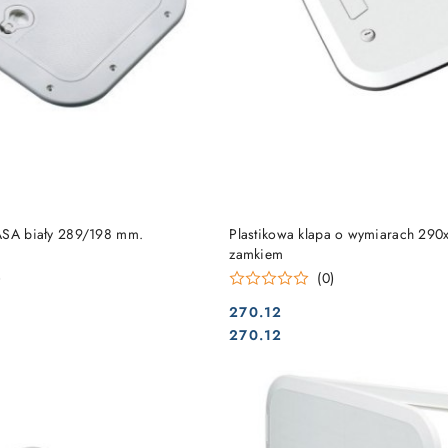
DO KOSZYKA
DO KOSZYKA
ASA biały 289/198 mm.
Plastikowa klapa o wymiarach 29
zamkiem
)
(0)
270.12
Cena:
Cena:
270.12