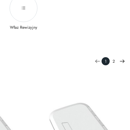
Właz Rewizyjny
1
2