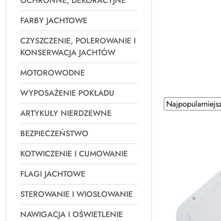
OCHRONNE, DEKORACYJNE
FARBY JACHTOWE
CZYSZCZENIE, POLEROWANIE I
KONSERWACJA JACHTÓW
MOTOROWODNE
WYPOSAŻENIE POKŁADU
Zastosowano
Sortuj
ARTYKUŁY NIERDZEWNE
według
sortowanie:
Najpopularniejsz
BEZPIECZEŃSTWO
KOTWICZENIE I CUMOWANIE
FLAGI JACHTOWE
STEROWANIE I WIOSŁOWANIE
NAWIGACJA I OŚWIETLENIE