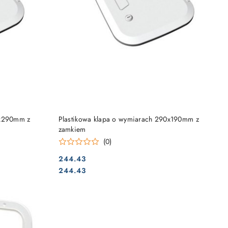
DO KOSZYKA
0x290mm z
Plastikowa klapa o wymiarach 290x190mm z
zamkiem
(0)
244.43
Cena:
Cena:
244.43