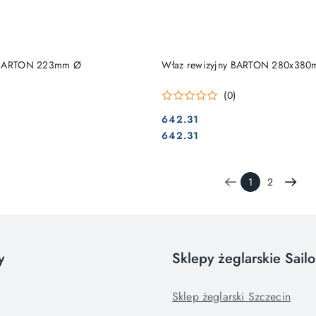
DUKT NIEDOSTĘPNY
PRODUKT NIEDOSTĘP
y BARTON 223mm Ø
Właz rewizyjny BARTON 280x38
)
(0)
642.31
Cena:
Cena:
642.31
1
2
y
Sklepy żeglarskie Sail
Sklep żeglarski Szczecin