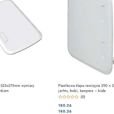
DO KOSZYKA
DO KOSZYKA
pa 525x275mm wymiary
Plastikowa klapa rewizyjna 290 ×
mkiem
jachtu, łodzi, kampera – biała
)
(0)
180.26
Cena:
Cena:
180.26