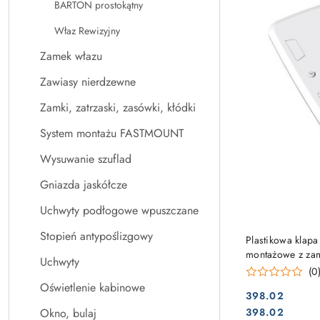
BARTON prostokątny
Właz Rewizyjny
Zamek włazu
Zawiasy nierdzewne
Zamki, zatrzaski, zasówki, kłódki
System montażu FASTMOUNT
Wysuwanie szuflad
Gniazda jaskółcze
Uchwyty podłogowe wpuszczane
Stopień antypoślizgowy
Plastikowa kla
montażowe z za
Uchwyty
(0
Oświetlenie kabinowe
398.02
Cena:
Cena:
398.02
Okno, bulaj