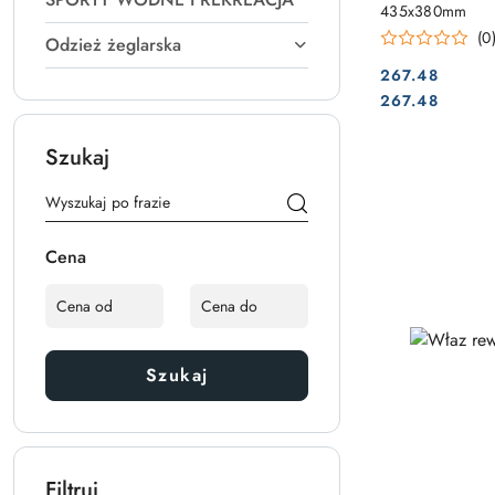
435x380mm
(0
Odzież żeglarska
267.48
Cena:
Cena:
267.48
Szukaj
Cena
Szukaj
Filtruj