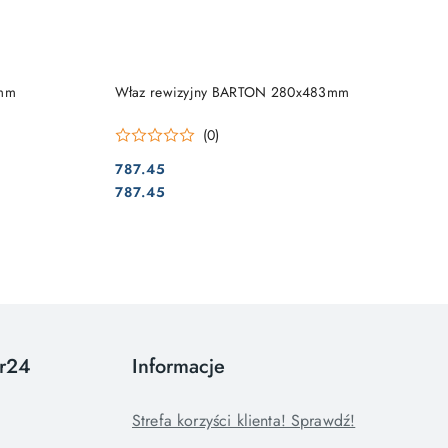
NY
PRODUKT NIEDOSTĘPNY
0mm
Właz rewizyjny BARTON 280x483mm
(0)
787.45
Cena:
Cena:
787.45
or24
Informacje
Strefa korzyści klienta! Sprawdź!