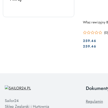
PRO
Właz rewizyjn
(0
259.46
Cena:
Cena:
259.46
Dokument
Sailor24
Regulamin
Sklep Żeglarski i Hurtownia