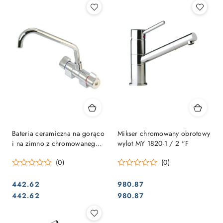
Bateria ceramiczna na gorąco
Mikser chromowany obrotowy
i na zimno z chromowanego
wylot MY 1820-1 / 2 "F
mosiądzu
(0)
(0)
442.62
980.87
Cena:
Cena:
Cena:
Cena:
442.62
980.87