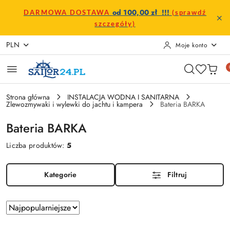
Przejdź do treści głównej
Przejdź do wyszukiwarki
Przejdź do moje konto
Przejdź do menu głównego
Przejdź do stopki
od 100,00 zł !!!
DARMOWA DOSTAWA
(sprawdź
szczegóły)
PLN
Moje konto
Strona główna
INSTALACJA WODNA I SANITARNA
Zlewozmywaki i wylewki do jachtu i kampera
Bateria BARKA
Bateria BARKA
Liczba produktów:
5
Kategorie
Filtruj
Zastosowano
Sortuj
według
sortowanie: