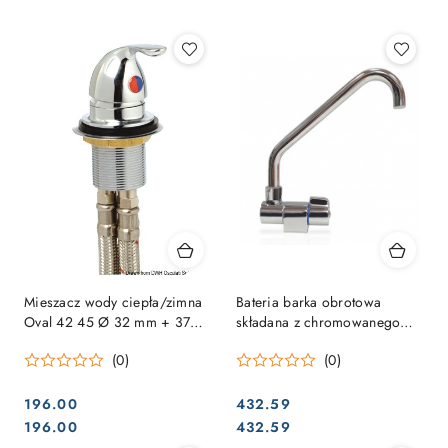
Najpopularniejsze.
Mieszacz wody ciepła/zimna
Bateria barka obrotowa
Oval 42 45 Ø 32 mm + 37
składana z chromowanego
długość
mosiądzu zimna woda , gwint
(0)
(0)
3/8"
196.00
432.59
Cena:
Cena:
Cena:
Cena:
196.00
432.59