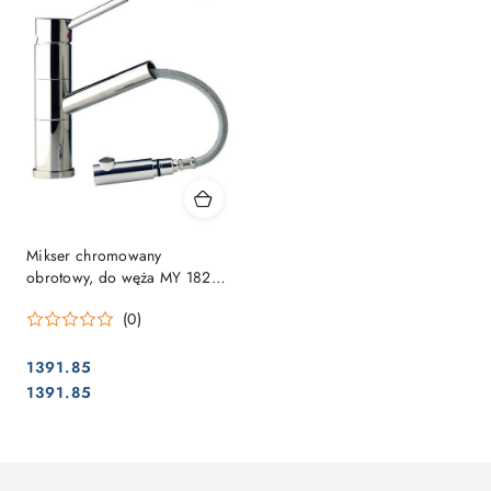
Mikser chromowany
obrotowy, do węża MY 1822-1
/ 2 "F
(0)
1391.85
Cena:
Cena:
1391.85