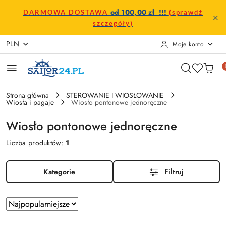
Przejdź do treści głównej
Przejdź do wyszukiwarki
Przejdź do moje konto
Przejdź do menu głównego
Przejdź do stopki
od 100,00 zł !!!
DARMOWA DOSTAWA
(sprawdź
szczegóły)
PLN
Moje konto
Strona główna
STEROWANIE I WIOSŁOWANIE
Wiosła i pagaje
Wiosło pontonowe jednoręczne
Wiosło pontonowe jednoręczne
Liczba produktów:
1
Kategorie
Filtruj
Zastosowano
Sortuj
według
sortowanie: