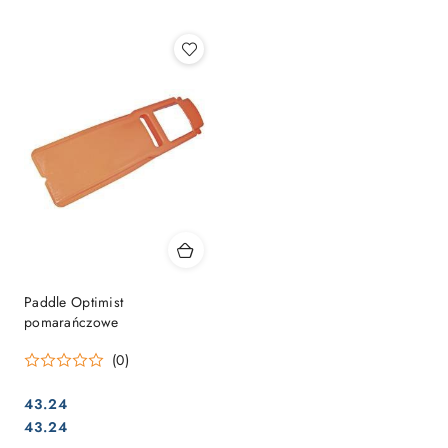
Najpopularniejsze.
Paddle Optimist
pomarańczowe
(0)
43.24
Cena:
Cena:
43.24