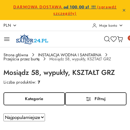
Przejdź do treści głównej
Przejdź do wyszukiwarki
Przejdź do moje konto
Przejdź do menu głównego
Przejdź do stopki
od 100,00 zł !!!
DARMOWA DOSTAWA
(sprawdź
szczegóły)
PLN
Moje konto
Strona główna
INSTALACJA WODNA I SANITARNA
Przejścia przez burtę
Mosiądz 58, wypukły, KSZTAŁT GRZ
Mosiądz 58, wypukły, KSZTAŁT GRZ
Liczba produktów:
7
Kategorie
Filtruj
Zastosowano
Sortuj
według
sortowanie: