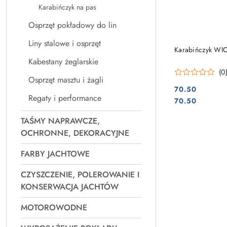
Karabińczyk na pas
Osprzęt pokładowy do lin
Liny stalowe i osprzęt
Karabińczyk WI
Kabestany żeglarskie
(0
Osprzęt masztu i żagli
70.50
Regaty i performance
Cena:
Cena:
70.50
TAŚMY NAPRAWCZE,
OCHRONNE, DEKORACYJNE
FARBY JACHTOWE
CZYSZCZENIE, POLEROWANIE I
KONSERWACJA JACHTÓW
MOTOROWODNE