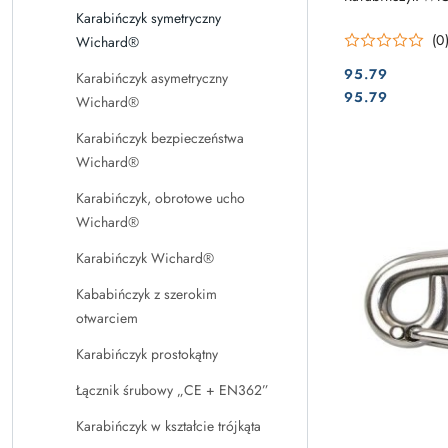
Karabińczyk symetryczny
(0
Wichard®
95.79
Karabińczyk asymetryczny
Cena:
Cena:
95.79
Wichard®
Karabińczyk bezpieczeństwa
Wichard®
Karabińczyk, obrotowe ucho
Wichard®
Karabińczyk Wichard®
Kababińczyk z szerokim
otwarciem
Karabińczyk prostokątny
Łącznik śrubowy „CE + EN362”
Karabińczyk w kształcie trójkąta