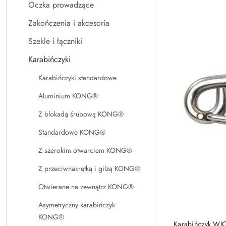
Oczka prowadzące
Najpopularniejsz
Zakończenia i akcesoria
Szekle i łączniki
Karabińczyki
Karabińczyki standardowe
Aluminium KONG®
Z blokadą śrubową KONG®
Standardowe KONG®
Z szerokim otwarciem KONG®
Z przeciwnakrętką i gilzą KONG®
Otwierane na zewnątrz KONG®
Asymetryczny karabińczyk
KONG®
Karabińczyk WI