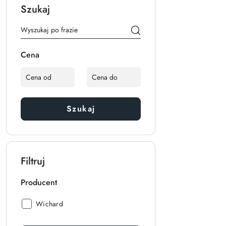
Szukaj
Cena
Szukaj
Filtruj
Producent
Producent:
Wichard