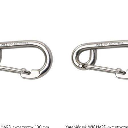
e.
DO KOSZYKA
DO KOSZYKA
CHARD symetryczny 100 mm
Karabińczyk WICHARD symetryczn