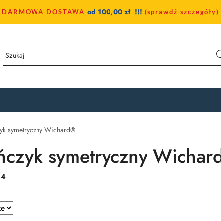
od 100,00 zł !!!
DARMOWA DOSTAWA
(sprawdź szczegóły)
zyk symetryczny Wichard®
ńczyk symetryczny Wichar
:
4