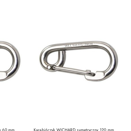
DO KOSZYKA
y 60 mm
Karabińczyk WICHARD symetryczny 120 mm