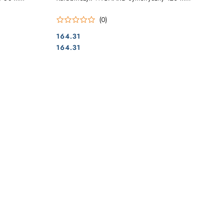
(0)
164.31
Cena:
Cena:
164.31