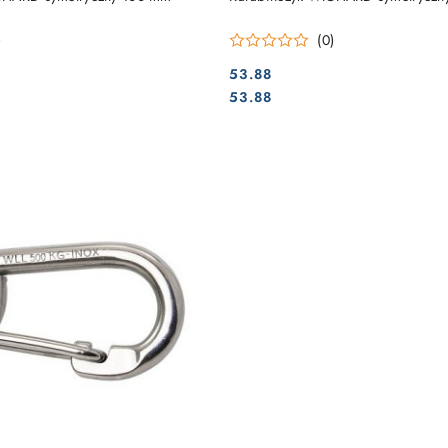
)
(0)
53.88
Cena:
Cena:
53.88