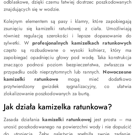
odblaskowe, dzięki czemu łatwiej dostrzec poszkodowanych
znajdujących się w wodzie.
Kolejnym elementem są pasy i klamry, które zapobiegają
zsunięciu się kamizelki ratunkowej z ciała. Umożliwiają
również regulację szerokości i lepsze dopasowanie do
sylwetki. W
profesjonalnych kamizelkach ratunkowych
często są rozbudowane o wysoki kołnierz, który ma
zapobiegać opadnięciu głowy pod wodę. Taka konstrukcja
znacząco podnosi poziom bezpieczeństwa, zwłaszcza w
przypadku osób nieprzytomnych lub rannych.
Nowoczesne
kamizelki ratunkowe
mogą mieć dodatkowo
przytwierdzony gwizdek sygnalizacyjny, co ułatwia
zlokalizowanie poszkodowanych za burtą.
Jak działa kamizelka ratunkowa?
Zasada działania
kamizelki ratunkowej
jest prosta – ma
unosić poszkodowanego na powierzchni wody i nie dopuścić
do utonięcia. Żeby należycie spełniła swoje zadanie,