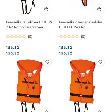
Kamizelka ratunkowa CE100N
Kamizelka dziecięca solidna
70-90kg pomarańczowa
CE100N 15-30kg
pomarańczowa
(0)
(0)
156.32
156.32
Cena:
Cena:
Cena:
Cena:
156.32
156.32