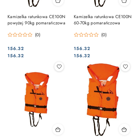
Kamizelka ratunkowa CE100N
Kamizelka ratunkowa CE100N
powyżej 90kg pomarańczowa
60-70kg pomarańczowa
(0)
(0)
156.32
156.32
Cena:
Cena:
Cena:
Cena:
156.32
156.32