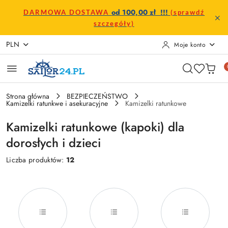
Przejdź do treści głównej
Przejdź do wyszukiwarki
Przejdź do moje konto
Przejdź do menu głównego
Przejdź do stopki
od 100,00 zł !!!
DARMOWA DOSTAWA
(sprawdź
szczegóły)
PLN
Moje konto
Strona główna
BEZPIECZEŃSTWO
Kamizelki ratunkwe i asekuracyjne
Kamizelki ratunkowe
Kamizelki ratunkowe (kapoki) dla
dorosłych i dzieci
Liczba produktów:
12