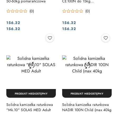
50-60kg pomarańczowa
CE100N do 15kg
pomarańczowa
(0)
(0)
156.32
156.32
Cena:
Cena:
Cena:
Cena:
156.32
156.32
PRODUKT NIEDOSTĘPNY
PRODUKT NIEDOSTĘPNY
Solidna kamizelka ratunkowa
Solidna kamizelka ratunkowa
"Mk.10" SOLAS MED Adult
NADIR 100N Child (max 40kg