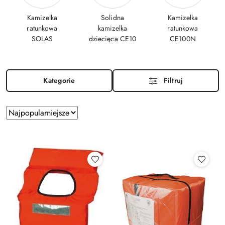
Kamizelka
Solidna
Kamizelka
ratunkowa
kamizelka
ratunkowa
SOLAS
dziecięca CE10
CE100N
Kategorie
Filtruj
Zastosowano
Sortuj
według
sortowanie:
Najpopularniejsze.