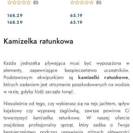
(0)
(0)
168.29
63.19
Cena:
Cena:
Cena:
Cena:
168.29
63.19
Kamizelka ratunkowa
Każda jednostka pływająca musi być wyposażona w
elementy, zapewniające bezpieczeństwo uczestników.
Podstawowym ekwipunkiem są
kamizelki ratunkowe
,
których zadaniem jest utrzymanie poszkodowanych na wodzie
w razie, gdyby łódź zaczęła tonąć.
Niezależnie od tego, czy wybierasz się na rejs jachtem, spływ
kajakowy czy wyprawę żaglówką, zawsze powinna Ci
towarzyszyć ka
mizelka ratunkowa
. W naszej ofercie
znajdziesz profesjonalny sprzęt, który zadba o Twoje
bezpieczeństwo podczas uprawiania różnych aktywności