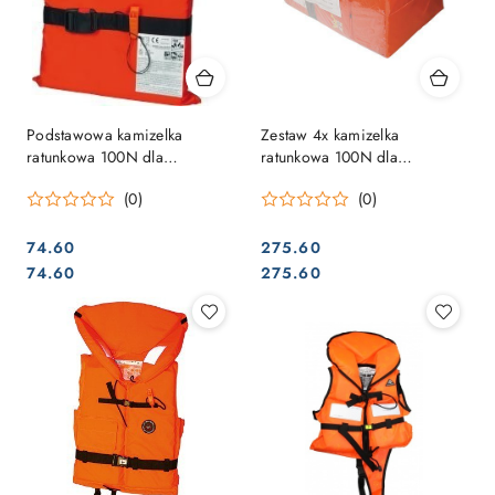
Podstawowa kamizelka
Zestaw 4x kamizelka
ratunkowa 100N dla
ratunkowa 100N dla
dorosłych – Norma ISO
dorosłych – Norma ISO
(0)
(0)
12402-4, taśma SOLAS
12402-4, taśma SOLAS
74.60
275.60
Cena:
Cena:
Cena:
Cena:
74.60
275.60