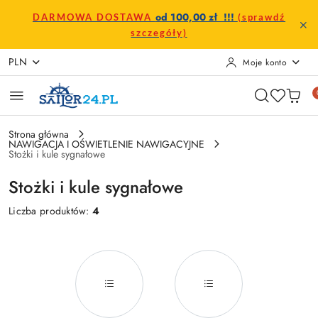
Przejdź do treści głównej
Przejdź do wyszukiwarki
Przejdź do moje konto
Przejdź do menu głównego
Przejdź do stopki
od 100,00 zł !!!
DARMOWA DOSTAWA
(sprawdź
szczegóły)
PLN
Moje konto
Strona główna
NAWIGACJA I OŚWIETLENIE NAWIGACYJNE
Stożki i kule sygnałowe
Stożki i kule sygnałowe
Liczba produktów:
4