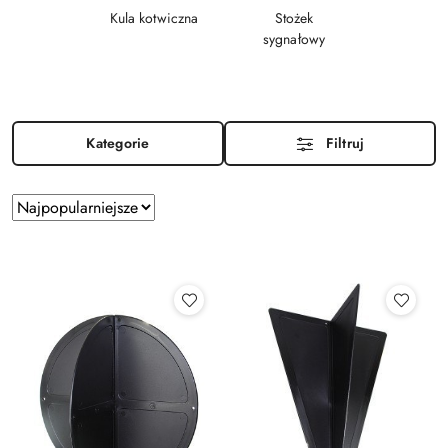
Kula kotwiczna
Stożek
sygnałowy
Kategorie
Filtruj
Zastosowano
Sortuj
według
sortowanie:
Najpopularniejsze.