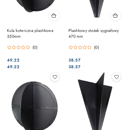
Kula kotwiczna plastikowa
Plastikowy stożek sygnałowy
350mm
470 mm
(0)
(0)
49.22
38.57
Cena:
Cena:
Cena:
Cena:
49.22
38.57