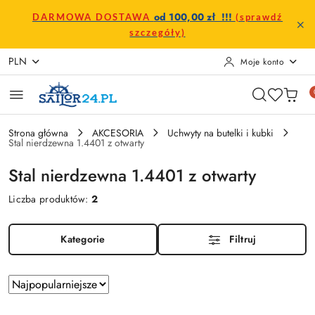
Przejdź do treści głównej
Przejdź do wyszukiwarki
Przejdź do moje konto
Przejdź do menu głównego
Przejdź do stopki
od 100,00 zł !!!
DARMOWA DOSTAWA
(sprawdź
szczegóły)
PLN
Moje konto
Strona główna
AKCESORIA
Uchwyty na butelki i kubki
Stal nierdzewna 1.4401 z otwarty
Stal nierdzewna 1.4401 z otwarty
Liczba produktów:
2
Kategorie
Filtruj
Zastosowano
Sortuj
według
sortowanie: