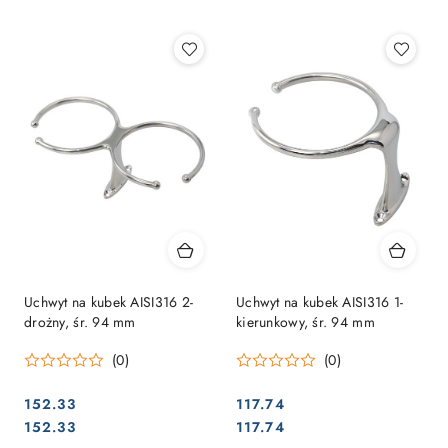
Najpopularniejsze.
Uchwyt na kubek AISI316 2-
Uchwyt na kubek AISI316 1-
drożny, śr. 94 mm
kierunkowy, śr. 94 mm
(0)
(0)
152.33
117.74
Cena:
Cena:
Cena:
Cena:
152.33
117.74