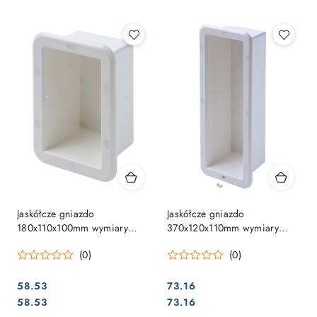
Najpopularniejsze.
Jaskółcze gniazdo
Jaskółcze gniazdo
180x110x100mm wymiary
370x120x110mm wymiary
montażowe białe
montażowe białe
(0)
(0)
58.53
73.16
Cena:
Cena:
Cena:
Cena:
58.53
73.16