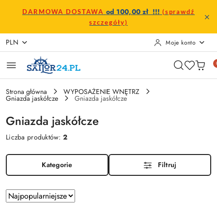
Przejdź do treści głównej
Przejdź do wyszukiwarki
Przejdź do moje konto
Przejdź do menu głównego
Przejdź do stopki
od 100,00 zł !!!
DARMOWA DOSTAWA
(sprawdź
szczegóły)
PLN
Moje konto
Strona główna
WYPOSAŻENIE WNĘTRZ
Gniazda jaskółcze
Gniazda jaskółcze
Gniazda jaskółcze
Liczba produktów:
2
Kategorie
Filtruj
Zastosowano
Sortuj
według
sortowanie: