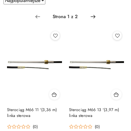
według
sortowanie:
Najpopularniejsze.
Sterociąg M66 11 '(3,36 m)
Sterociąg M66 13 '(3,97 m)
linka sterowa
linka sterowa
(0)
(0)