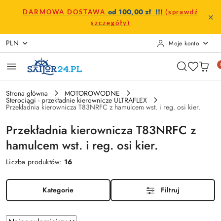
Przejdź do treści głównej
Przejdź do wyszukiwarki
Przejdź do moje konto
Przejdź do menu głównego
Przejdź do stopki
od 100,00 zł !!!
DARMOWA DOSTAWA
(sprawdź
szczegóły)
PLN
Moje konto
Strona główna
MOTOROWODNE
Sterociągi - przekładnie kierownicze ULTRAFLEX
Przekładnia kierownicza T83NRFC z hamulcem wst. i reg. osi kier.
Przekładnia kierownicza T83NRFC z
hamulcem wst. i reg. osi kier.
Liczba produktów:
16
Kategorie
Filtruj
Zastosowano
Sortuj