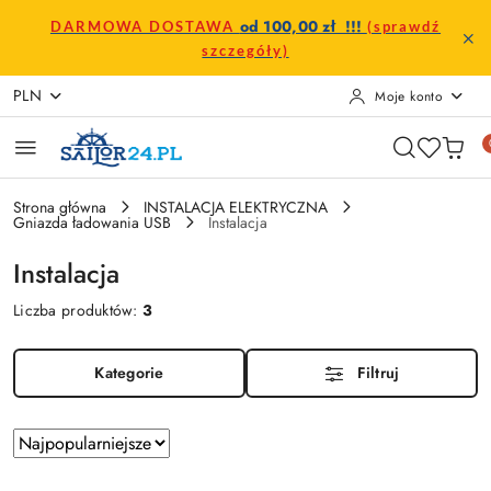
Przejdź do treści głównej
Przejdź do wyszukiwarki
Przejdź do moje konto
Przejdź do menu głównego
Przejdź do stopki
od 100,00 zł !!!
DARMOWA DOSTAWA
(sprawdź
szczegóły)
PLN
Moje konto
Strona główna
INSTALACJA ELEKTRYCZNA
Gniazda ładowania USB
Instalacja
Instalacja
Liczba produktów:
3
Kategorie
Filtruj
Zastosowano
Sortuj
według
sortowanie: