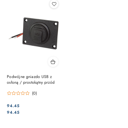
Podwójne gniazdo USB z
osłoną / prostokątny przód
(0)
94.45
Cena:
Cena:
94.45