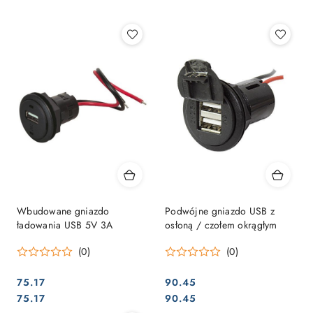
Najpopularniejsze.
Wbudowane gniazdo
Podwójne gniazdo USB z
ładowania USB 5V 3A
osłoną / czołem okrągłym
(0)
(0)
75.17
90.45
Cena:
Cena:
Cena:
Cena:
75.17
90.45