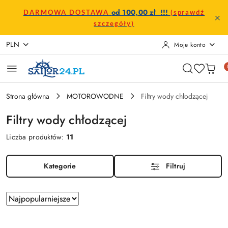
Przejdź do treści głównej
Przejdź do wyszukiwarki
Przejdź do moje konto
Przejdź do menu głównego
Przejdź do stopki
od 100,00 zł !!!
DARMOWA DOSTAWA
(sprawdź
szczegóły)
PLN
Moje konto
Strona główna
MOTOROWODNE
Filtry wody chłodzącej
Filtry wody chłodzącej
Liczba produktów:
11
Kategorie
Filtruj
Zastosowano
Sortuj
według
sortowanie:
Najpopularniejsze.