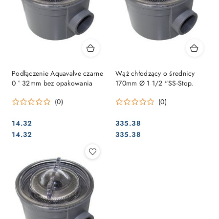
Podłączenie Aquavalve czarne
Wąż chłodzący o średnicy
0 ° 32mm bez opakowania
170mm Ø 1 1/2 "SS-Stop.
(0)
(0)
14.32
335.38
Cena:
Cena:
Cena:
Cena:
14.32
335.38