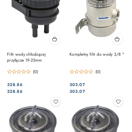
Filtr wody chłodzącej
Kompletny filtr do wody 3/8 "
przyłącze 19-25mm
(0)
(0)
328.86
303.07
Cena:
Cena:
Cena:
Cena:
328.86
303.07