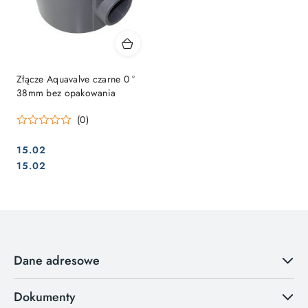
Złącze Aquavalve czarne 0 °
38mm bez opakowania
(0)
15.02
Cena:
Cena:
15.02
Dane adresowe
Dokumenty