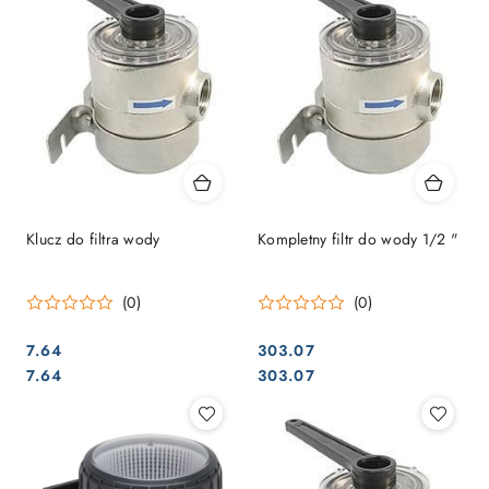
Klucz do filtra wody
Kompletny filtr do wody 1/2 "
(0)
(0)
7.64
303.07
Cena:
Cena:
Cena:
Cena:
7.64
303.07