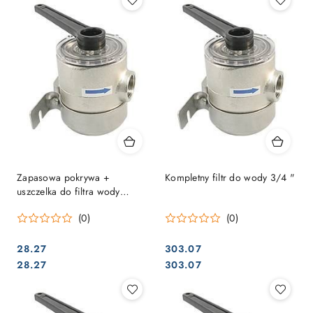
Zapasowa pokrywa +
Kompletny filtr do wody 3/4 "
uszczelka do filtra wody
IP701710 / 1/2
(0)
(0)
28.27
303.07
Cena:
Cena:
Cena:
Cena:
28.27
303.07