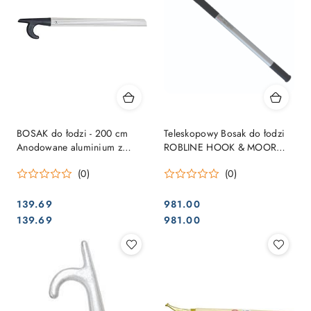
BOSAK do łodzi - 200 cm
Teleskopowy Bosak do łodzi
Anodowane aluminium z
ROBLINE HOOK & MOOR
czarną końcówką KS,
Ø60mm 1,25m-3,20m KS
(0)
(0)
nitowane
139.69
981.00
Cena:
Cena:
Cena:
Cena:
139.69
981.00