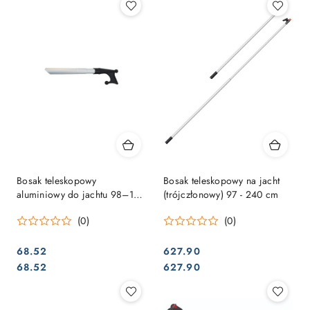
Bosak teleskopowy
Bosak teleskopowy na jacht
aluminiowy do jachtu 98–169
(trójczłonowy) 97 - 240 cm
cm, fi 25 mm
(0)
(0)
68.52
627.90
Cena:
Cena:
Cena:
Cena:
68.52
627.90