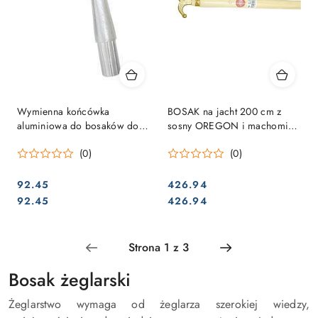
Wymienna końcówka
BOSAK na jacht 200 cm z
aluminiowa do bosaków do
sosny OREGON i machomiu z
rury 28mm
mosiężną końcówką
(0)
(0)
92.45
426.94
Cena:
Cena:
Cena:
Cena:
92.45
426.94
Bosak żeglarski
Żeglarstwo wymaga od żeglarza szerokiej wiedzy,