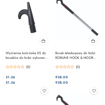
Wymienna końcówka KS do
Bosak teleskopowy do łodzi
bosaków do łodzi wykonana z
ROBLINE HOOK & MOOR
aluminiowej rurki 25mm
Ø60mm 1,0m-2,5m KS
(0)
(0)
31.36
938.00
Cena:
Cena:
Cena:
Cena:
31.36
938.00