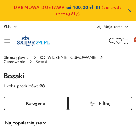
Przejdź do treści głównej
Przejdź do wyszukiwarki
Przejdź do moje konto
Przejdź do menu głównego
Przejdź do stopki
od 100,00 zł !!!
DARMOWA DOSTAWA
(sprawdź
szczegóły)
PLN
Moje konto
Strona główna
KOTWICZENIE I CUMOWANIE
Cumowanie
Bosaki
Bosaki
Liczba produktów:
28
Kategorie
Filtruj
Zastosowano
Sortuj
według
sortowanie: