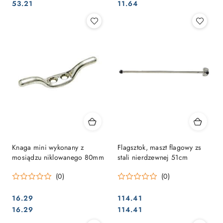
Cena:
Cena:
Cena:
Cena:
53.21
11.64
Knaga mini wykonany z
Flagsztok, maszt flagowy zs
mosiądzu niklowanego 80mm
stali nierdzewnej 51cm
(0)
(0)
16.29
114.41
Cena:
Cena:
Cena:
Cena:
16.29
114.41