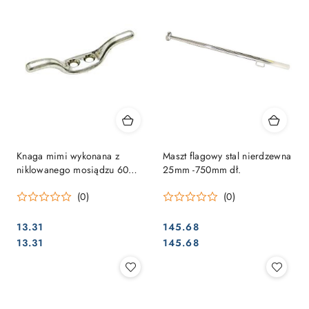
Knaga mimi wykonana z
Maszt flagowy stal nierdzewna
niklowanego mosiądzu 60
25mm -750mm dł.
mm
(0)
(0)
13.31
145.68
Cena:
Cena:
Cena:
Cena:
13.31
145.68