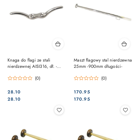
Knaga do flagi ze stali
Maszt flagowy stal nierdzewna
nierdzewnej AISI316, dł. -
25mm -900mm długości-
11cm
(0)
(0)
28.10
170.95
Cena:
Cena:
Cena:
Cena:
28.10
170.95