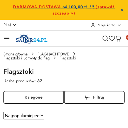
Przejdź do treści głównej
Przejdź do wyszukiwarki
Przejdź do moje konto
Przejdź do menu głównego
Przejdź do stopki
od 100,00 zł !!!
DARMOWA DOSTAWA
(sprawdź
szczegóły)
PLN
Moje konto
Strona główna
FLAGI JACHTOWE
Flagsztoki i uchwyty do flag
Flagsztoki
Flagsztoki
Liczba produktów:
37
Kategorie
Filtruj
Zastosowano
Sortuj
według
sortowanie: