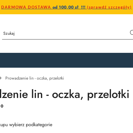
od 100,00 zł !!!
DARMOWA DOSTAWA
(sprawdź szczegóły)
Prowadzenie lin - oczka, przelotki
enie lin - oczka, przelotki
:
0
upu wybierz podkategorie