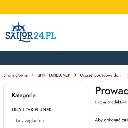
Przejdź do treści głównej
Przejdź do wyszukiwarki
Przejdź do moje konto
Przejdź do menu głównego
Przejdź do stopki
Strona główna
LINY I TAKIELUNEK
Osprzęt pokładowy do lin
Prowadz
Kategorie
Liczba produktów
LINY I TAKIELUNEK
Aby dokonać zak
Liny żeglarskie