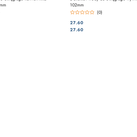
7mm
102mm
)
(0)
27.60
Cena:
Cena:
27.60