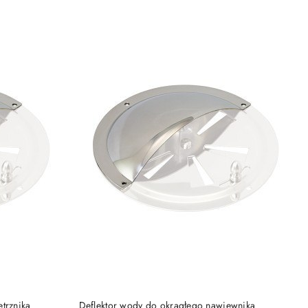
DO KOSZYKA
trznika
Deflektor wody do okrągłego nawiewnika