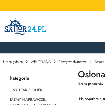
Przejdź do treści głównej
Przejdź do wyszukiwarki
Przejdź do moje konto
Przejdź do menu głównego
Przejdź do stopki
Strona główna
WENTYLACJA
Rozety wachlarzowe
Osłona
Osłona
Kategorie
Liczba produktów
LINY I TAKIELUNEK
Zastosowano
Sortuj
TAŚMY NAPRAWCZE,
według
sortowanie: