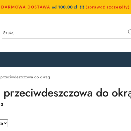
od 100,00 zł !!!
DARMOWA DOSTAWA
(sprawdź szczegóły)
 przeciwdeszczowa do okrąg
 przeciwdeszczowa do okr
:
3