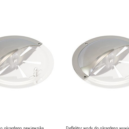
e.
DO KOSZYKA
DO KOSZYKA
do okrągłego nawiewnika
Deflektor wody do okrągłego wywie