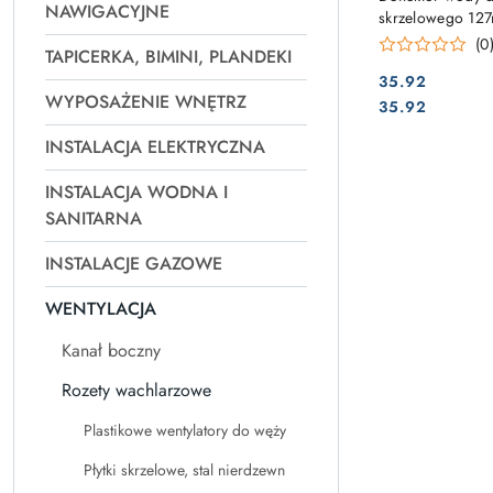
NAWIGACYJNE
skrzelowego 12
(0
TAPICERKA, BIMINI, PLANDEKI
35.92
WYPOSAŻENIE WNĘTRZ
Cena:
Cena:
35.92
INSTALACJA ELEKTRYCZNA
INSTALACJA WODNA I
SANITARNA
INSTALACJE GAZOWE
WENTYLACJA
Kanał boczny
Rozety wachlarzowe
Plastikowe wentylatory do węży
Płytki skrzelowe, stal nierdzewn