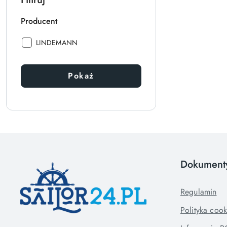
Producent
Producent:
LINDEMANN
Pokaż
Dokument
Regulamin
Polityka cook