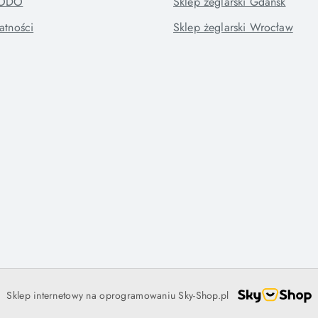
RODO
Sklep żeglarski Gdańsk
atności
Sklep żeglarski Wrocław
Sklep internetowy na oprogramowaniu Sky-Shop.pl