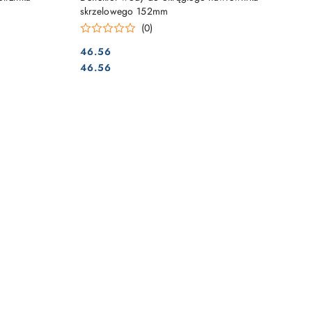
skrzelowego 152mm
(0)
46.56
Cena:
Cena:
46.56