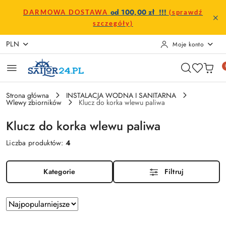
Przejdź do treści głównej
Przejdź do wyszukiwarki
Przejdź do moje konto
Przejdź do menu głównego
Przejdź do stopki
od 100,00 zł !!!
DARMOWA DOSTAWA
(sprawdź
szczegóły)
PLN
Moje konto
Strona główna
INSTALACJA WODNA I SANITARNA
Wlewy zbiorników
Klucz do korka wlewu paliwa
Klucz do korka wlewu paliwa
Liczba produktów:
4
Kategorie
Filtruj
Zastosowano
Sortuj
według
sortowanie: