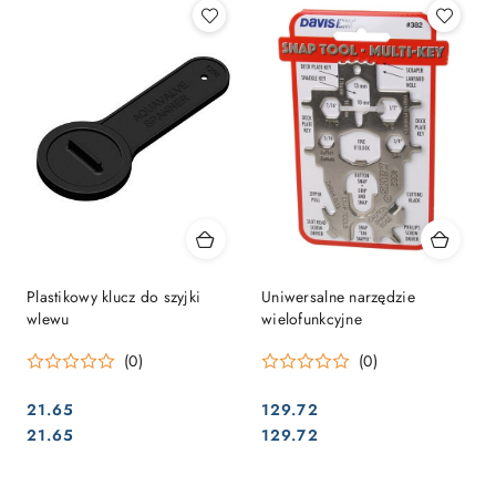
Plastikowy klucz do szyjki
Uniwersalne narzędzie
wlewu
wielofunkcyjne
(0)
(0)
21.65
129.72
Cena:
Cena:
Cena:
Cena:
21.65
129.72