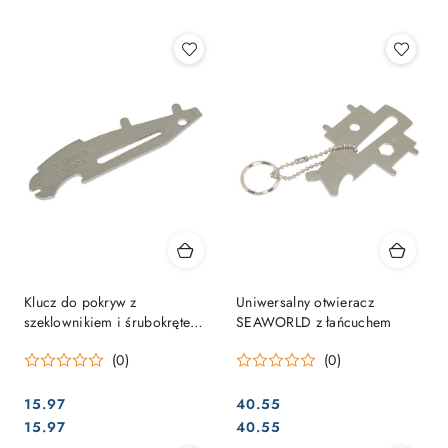
Najpopularniejsze.
Klucz do pokryw z
Uniwersalny otwieracz
szeklownikiem i śrubokrętem
SEAWORLD z łańcuchem
ze stali nierdzewnej
(0)
(0)
15.97
40.55
Cena:
Cena:
Cena:
Cena:
15.97
40.55