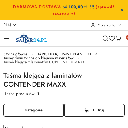
Przejdź do treści głównej
Przejdź do wyszukiwarki
Przejdź do moje konto
Przejdź do menu głównego
Przejdź do stopki
od 100,00 zł !!!
DARMOWA DOSTAWA
(sprawdź
szczegóły)
PLN
Moje konto
Strona główna
TAPICERKA, BIMINI, PLANDEKI
Taśmy dwustronne do klejenia materiałów
Taśma klejąca z laminatów CONTENDER MAXX
Taśma klejąca z laminatów
CONTENDER MAXX
Liczba produktów:
1
Kategorie
Filtruj
Zastosowano
Sortuj