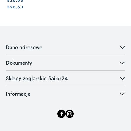
526.63
Cena:
Cena:
526.63
Dane adresowe
Dokumenty
Sklepy żeglarskie Sailor24
Informacje