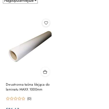
według
sortowanie:
Najpopularniejsze.
Dwustronna taśma klejąca do
laminatu MAXX 1000mm
(0)