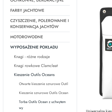
OCHRONNE, DEKORACYJNE
Najpopularniejsz
FARBY JACHTOWE
CZYSZCZENIE, POLEROWANIE I
KONSERWACJA JACHTÓW
MOTOROWODNE
WYPOSAŻENIE POKŁADU
Knagi - różne rodzaje
Knagi rowkowe Clamcleat
Kieszenie Outils Oceans
Otwarte kieszenie sznurowe Outil
Kieszenie sznurowe Outils Ocean
Torba Outils Ocean z uchwytem
wy
Uniwersalna kies