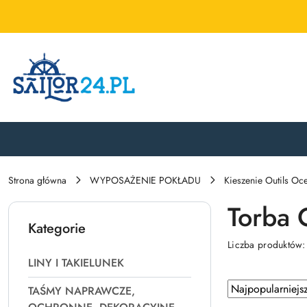
Przejdź do treści głównej
Przejdź do wyszukiwarki
Przejdź do moje konto
Przejdź do menu głównego
Przejdź do stopki
Strona główna
WYPOSAŻENIE POKŁADU
Kieszenie Outils Oc
Torba 
Kategorie
Liczba produktów
LINY I TAKIELUNEK
Zastosowano
Sortuj
TAŚMY NAPRAWCZE,
według
sortowanie: