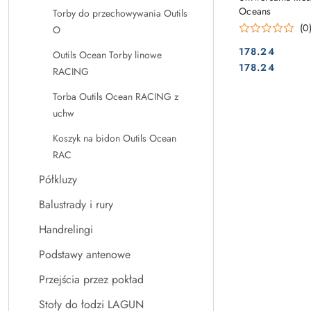
Oceans
Torby do przechowywania Outils
(0
O
178.24
Outils Ocean Torby linowe
Cena:
Cena:
178.24
RACING
Torba Outils Ocean RACING z
uchw
Koszyk na bidon Outils Ocean
RAC
Półkluzy
Balustrady i rury
Handrelingi
Podstawy antenowe
Przejścia przez pokład
Stoły do łodzi LAGUN