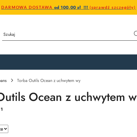
od 100,00 zł !!!
DARMOWA DOSTAWA
(sprawdź szczegóły)
eans
Torba Outils Ocean z uchwytem wy
Outils Ocean z uchwytem w
:
1