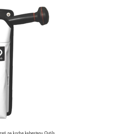
e.
DO KOSZYKA
zeń na korbę kabestanu Outils