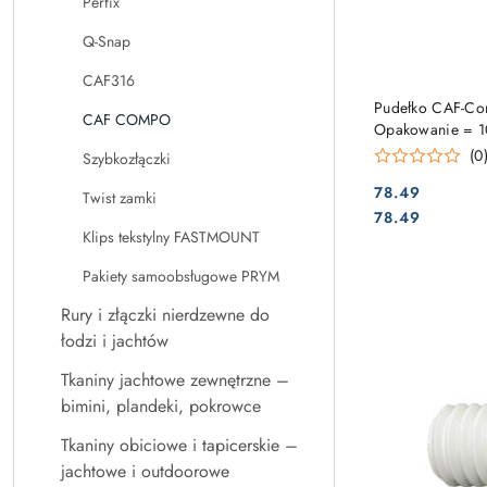
Perfix
Q-Snap
CAF316
Pudełko CAF-Co
CAF COMPO
Opakowanie = 10
(0
Szybkozłączki
78.49
Twist zamki
Cena:
Cena:
78.49
Klips tekstylny FASTMOUNT
Pakiety samoobsługowe PRYM
Rury i złączki nierdzewne do
łodzi i jachtów
Tkaniny jachtowe zewnętrzne –
bimini, plandeki, pokrowce
Tkaniny obiciowe i tapicerskie –
jachtowe i outdoorowe