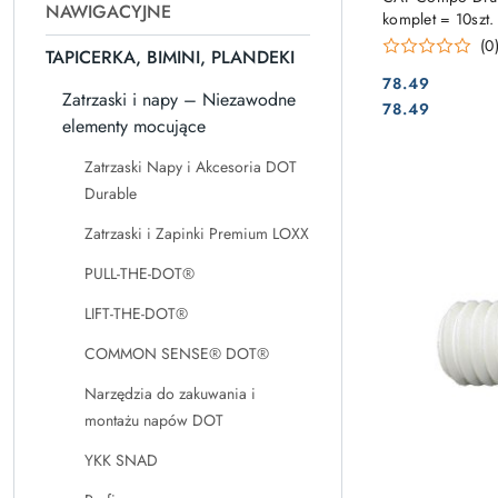
NAWIGACYJNE
komplet = 10szt.
(0
TAPICERKA, BIMINI, PLANDEKI
78.49
Zatrzaski i napy – Niezawodne
Cena:
Cena:
78.49
elementy mocujące
Zatrzaski Napy i Akcesoria DOT
Durable
Zatrzaski i Zapinki Premium LOXX
PULL-THE-DOT®
LIFT-THE-DOT®
COMMON SENSE® DOT®
Narzędzia do zakuwania i
montażu napów DOT
YKK SNAD