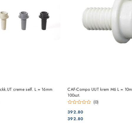
DO KOSZYKA
DO KOSZYKA
kk.UT creme self. L = 16mm
CAF-Compo UUT krem ​​M6 L = 10
100szt.
)
(0)
392.80
Cena:
Cena:
392.80