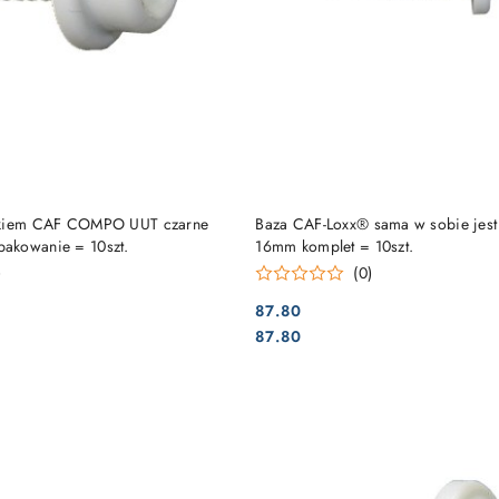
DO KOSZYKA
DO KOSZYKA
ukiem CAF COMPO UUT czarne
Baza CAF-Loxx® sama w sobie jest 
akowanie = 10szt.
16mm komplet = 10szt.
)
(0)
87.80
Cena:
Cena:
87.80