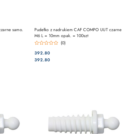
DO KOSZYKA
zarne samo.
Pudełko z nadrukiem CAF COMPO UUT czarne
M6 L = 10mm opak. = 100szt
(0)
392.80
Cena:
Cena:
392.80