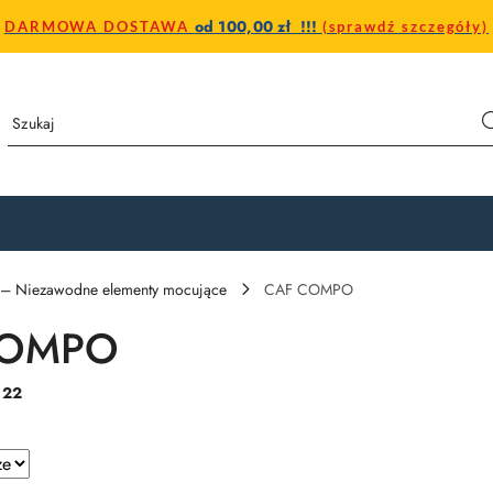
od 100,00 zł !!!
DARMOWA DOSTAWA
(sprawdź szczegóły)
py – Niezawodne elementy mocujące
CAF COMPO
COMPO
:
22