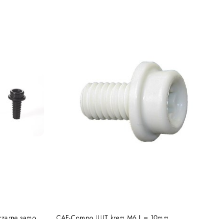
DO KOSZYKA
zarne samo.
CAF-Compo UUT krem ​​M6 L = 10mm