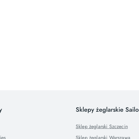
y
Sklepy żeglarskie Sail
Sklep żeglarski Szczecin
ies
Sklep żeglarski Warszawa