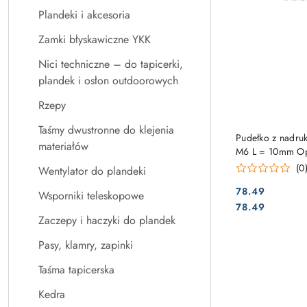
Plandeki i akcesoria
Zamki błyskawiczne YKK
Nici techniczne – do tapicerki,
plandek i osłon outdoorowych
Rzepy
Taśmy dwustronne do klejenia
Pudełko z nadr
materiałów
M6 L = 10mm Op
(0
Wentylator do plandeki
78.49
Wsporniki teleskopowe
Cena:
Cena:
78.49
Zaczepy i haczyki do plandek
Pasy, klamry, zapinki
Taśma tapicerska
Kedra