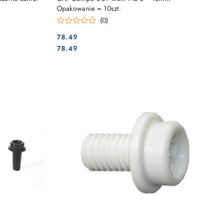
Opakowanie = 10szt.
(0)
78.49
Cena:
Cena:
78.49