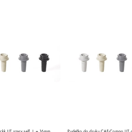
e.
DO KOSZYKA
DO KOSZYKA
k.UT szary self. L = 16mm
Pudełko do druku CAF-Compo UT c