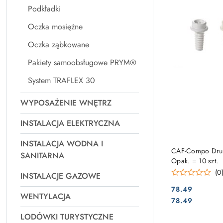
Podkładki
Oczka mosiężne
Oczka ząbkowane
Pakiety samoobsługowe PRYM®
System TRAFLEX 30
WYPOSAŻENIE WNĘTRZ
INSTALACJA ELEKTRYCZNA
INSTALACJA WODNA I
CAF-Compo Druc
SANITARNA
Opak. = 10 szt.
(0
INSTALACJE GAZOWE
78.49
WENTYLACJA
Cena:
Cena:
78.49
LODÓWKI TURYSTYCZNE