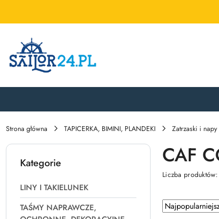
Przejdź do treści głównej
Przejdź do wyszukiwarki
Przejdź do moje konto
Przejdź do menu głównego
Przejdź do stopki
Strona główna
TAPICERKA, BIMINI, PLANDEKI
Zatrzaski i na
CAF 
Kategorie
Liczba produktów
LINY I TAKIELUNEK
Zastosowano
Sortuj
TAŚMY NAPRAWCZE,
według
sortowanie: