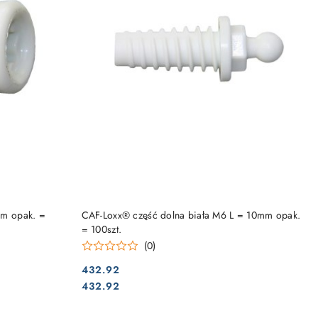
DO KOSZYKA
mm opak. =
CAF-Loxx® część dolna biała M6 L = 10mm opak.
= 100szt.
(0)
432.92
Cena:
Cena:
432.92