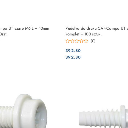
DO KOSZYKA
DO KOSZYKA
mpo UT szare M6 L = 10mm
Pudełko do druku CAF-Compo UT c
szt.
komplet = 100 sztuk.
)
(0)
392.80
Cena:
Cena:
392.80