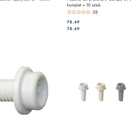
komplet = 10 sztuk.
)
(0)
78.49
Cena:
Cena:
78.49