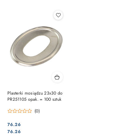
Najpopularniejsze.
Plasterki mosiądzu 23x30 do
PR251105 opak. = 100 sztuk
(0)
76.26
Cena:
Cena:
76.26