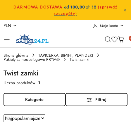
Przejdź do treści głównej
Przejdź do wyszukiwarki
Przejdź do moje konto
Przejdź do menu głównego
Przejdź do stopki
od 100,00 zł !!!
DARMOWA DOSTAWA
(sprawdź
szczegóły)
PLN
Moje konto
Strona główna
TAPICERKA, BIMINI, PLANDEKI
Pakiety samoobsługowe PRYM®
Twist zamki
Twist zamki
Liczba produktów:
1
Kategorie
Filtruj
Zastosowano
Sortuj
według
sortowanie: