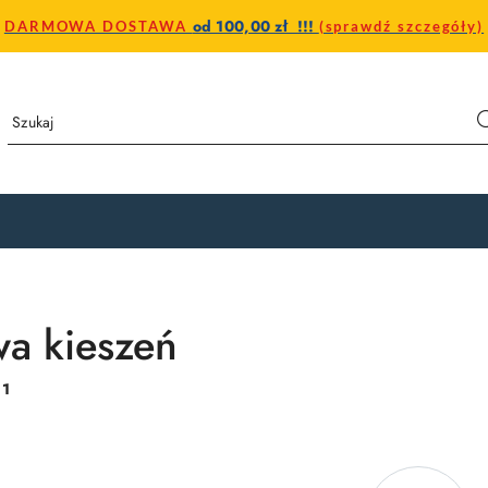
od 100,00 zł !!!
DARMOWA DOSTAWA
(sprawdź szczegóły)
wa kieszeń
:
1