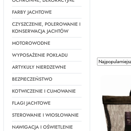
OCHRONNE, DEKORACYJNE
FARBY JACHTOWE
CZYSZCZENIE, POLEROWANIE I
KONSERWACJA JACHTÓW
MOTOROWODNE
WYPOSAŻENIE POKŁADU
Zastosowano
Sortuj
ARTYKUŁY NIERDZEWNE
według
sortowanie:
Najpopularniejsz
BEZPIECZEŃSTWO
KOTWICZENIE I CUMOWANIE
FLAGI JACHTOWE
STEROWANIE I WIOSŁOWANIE
NAWIGACJA I OŚWIETLENIE