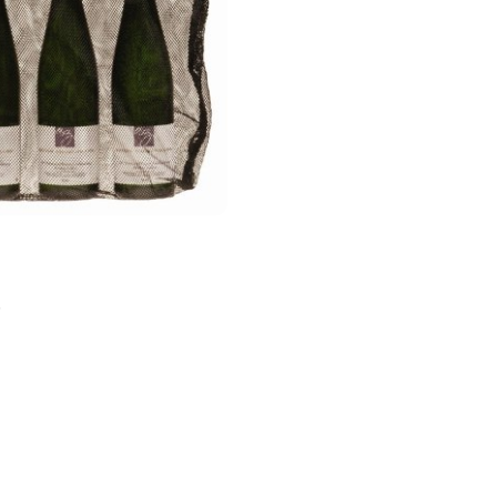
DO KOSZYKA
ń
)