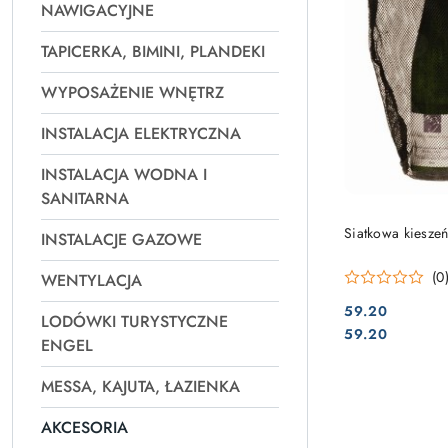
NAWIGACYJNE
TAPICERKA, BIMINI, PLANDEKI
WYPOSAŻENIE WNĘTRZ
INSTALACJA ELEKTRYCZNA
INSTALACJA WODNA I
SANITARNA
Siatkowa kiesze
INSTALACJE GAZOWE
(0
WENTYLACJA
59.20
LODÓWKI TURYSTYCZNE
Cena:
Cena:
59.20
ENGEL
MESSA, KAJUTA, ŁAZIENKA
AKCESORIA