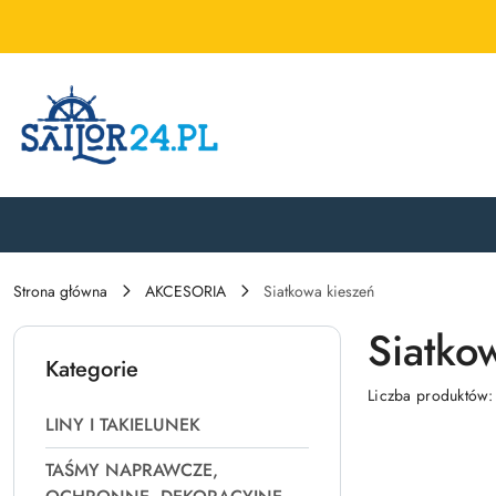
Przejdź do treści głównej
Przejdź do wyszukiwarki
Przejdź do moje konto
Przejdź do menu głównego
Przejdź do stopki
Strona główna
AKCESORIA
Siatkowa kieszeń
Siatko
Kategorie
Liczba produktów
LINY I TAKIELUNEK
TAŚMY NAPRAWCZE,