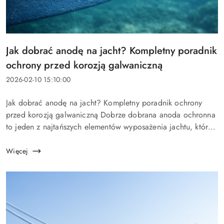
Tytuł
Jak dobrać anodę na jacht? Kompletny poradnik
artykułu:
ochrony przed korozją galwaniczną
Data
2026-02-10 15:10:00
dodania:
Treść
Jak dobrać anodę na jacht? Kompletny poradnik ochrony
artykułu:
przed korozją galwaniczną Dobrze dobrana anoda ochronna
to jeden z najtańszych elementów wyposażenia jachtu, który
chroni najdroższe podzespoły jednostki. Na polskich
akwenach – od ...
Więcej