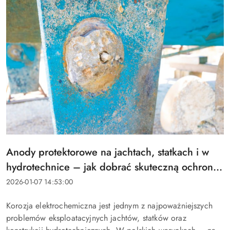
Tytuł
Anody protektorowe na jachtach, statkach i w
artykułu:
hydrotechnice – jak dobrać skuteczną ochronę
katodową w polskich warunkach
Data
2026-01-07 14:53:00
dodania:
Treść
Korozja elektrochemiczna jest jednym z najpoważniejszych
artykułu:
problemów eksploatacyjnych jachtów, statków oraz