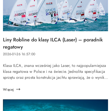
Tytuł
Liny Robline do klasy ILCA (Laser) – poradnik
artykułu:
regatowy
Data
2026-01-26 16:57:00
dodania:
Treść
Klasa ILCA, znana wcześniej jako Laser, to najpopularniejsza
artykułu:
klasa regatowa w Polsce i na świecie. Jednolita specyfikacja
sprzętu oraz prosta konstrukcja jachtu sprawiają, że o wyniku
rywalizacji decydują przede wszystkim umiejętności
zawodnika, ale także...
Więcej