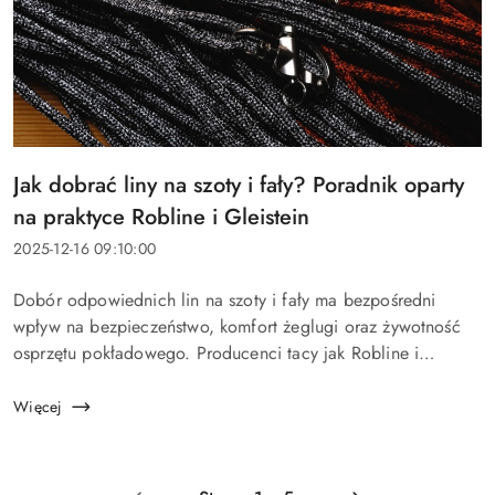
Tytuł
Jak dobrać liny na szoty i fały? Poradnik oparty
artykułu:
na praktyce Robline i Gleistein
Data
2025-12-16 09:10:00
dodania:
Treść
Dobór odpowiednich lin na szoty i fały ma bezpośredni
artykułu:
wpływ na bezpieczeństwo, komfort żeglugi oraz żywotność
osprzętu pokładowego. Producenci tacy jak Robline i
Gleistein opierają swoje rekomendacje na testach
obciążeniowych, doświadczeniu żeglarz...
Więcej