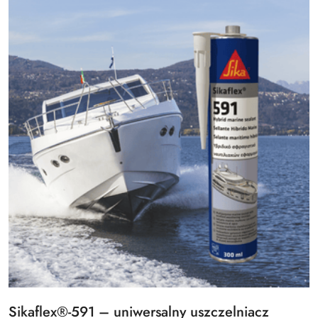
Tytuł
Sikaflex®-591 – uniwersalny uszczelniacz