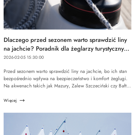
Tytuł
Dlaczego przed sezonem warto sprawdzić liny
artykułu:
na jachcie? Poradnik dla żeglarzy turystycznych
i regatowych
Data
2026-02-05 15:30:00
dodania:
Treść
Przed sezonem warto sprawdzić liny na jachcie, bo ich stan
artykułu:
bezpośrednio wpływa na bezpieczeństwo i komfort żeglugi.
Na akwenach takich jak Mazury, Zalew Szczeciński czy Bałtyk
warunki potrafią zmienić się w kilka minut, a zużyty fał lub
szot potrafi zeps...
Więcej