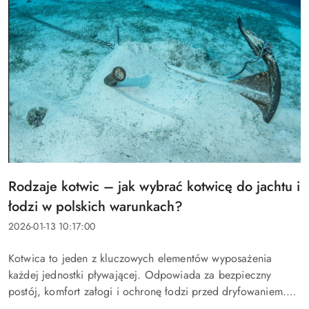
Tytuł
Rodzaje kotwic – jak wybrać kotwicę do jachtu i
artykułu:
łodzi w polskich warunkach?
Data
2026-01-13 10:17:00
dodania:
Treść
Kotwica to jeden z kluczowych elementów wyposażenia
artykułu:
każdej jednostki pływającej. Odpowiada za bezpieczny
postój, komfort załogi i ochronę łodzi przed dryfowaniem.
W Polsce warunki potrafią się mocno różnić: inne dno