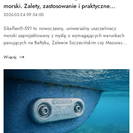
artykułu:
morski. Zalety, zastosowanie i praktyczne
wskazówki montażowe
Data
2026-02-24 09:54:00
dodania:
Treść
Sikaflex®-591 to nowoczesny, uniwersalny uszczelniacz
artykułu:
morski zaprojektowany z myślą o wymagających warunkach
panujących na Bałtyku, Zalewie Szczecińskim czy Mazurach.
Jeśli szukasz elastycznego, trwałego i bezpiecznego
rozwiązania do uszczelnień na ja...
Więcej