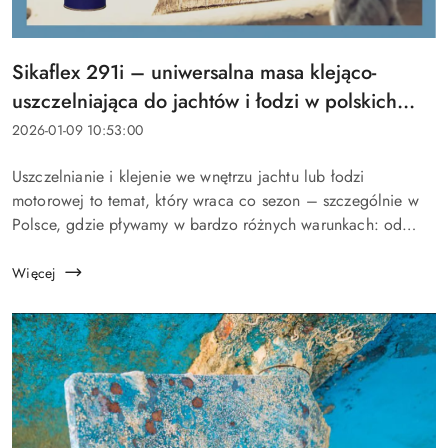
Tytuł
Sikaflex 291i – uniwersalna masa klejąco-
artykułu:
uszczelniająca do jachtów i łodzi w polskich
warunkach
Data
2026-01-09 10:53:00
dodania:
Treść
Uszczelnianie i klejenie we wnętrzu jachtu lub łodzi
artykułu:
motorowej to temat, który wraca co sezon – szczególnie w
Polsce, gdzie pływamy w bardzo różnych warunkach: od
wilgotnych kabin na Mazurach, przez zasolone powietrze na
Bałtyk...
Więcej