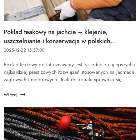
Tytuł
Pokład teakowy na jachcie – klejenie,
artykułu:
uszczelnianie i konserwacja w polskich
warunkachv
Data
2025-12-22 15:57:00
dodania:
Treść
Pokład teakowy od lat uznawany jest za jedno z najlepszych i
artykułu:
najbardziej prestiżowych rozwiązań stosowanych na jachtach
żaglowych i motorowych. Teak doskonale sprawdza się
zarówno na Bałtyku, jak i na Mazurach czy Zalewie
Szczecińskim, gdzie jednos...
Więcej