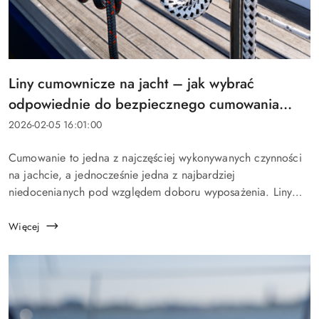
Tytuł
Liny cumownicze na jacht – jak wybrać
artykułu:
odpowiednie do bezpiecznego cumowania
przed sezonem?
Data
2026-02-05 16:01:00
dodania:
Treść
Cumowanie to jedna z najczęściej wykonywanych czynności
artykułu:
na jachcie, a jednocześnie jedna z najbardziej
niedocenianych pod względem doboru wyposażenia. Liny
cumownicze pracują niemal cały czas: w porcie, w marinie,
na boi, przy kei czy przy pomoście. Na a...
Więcej