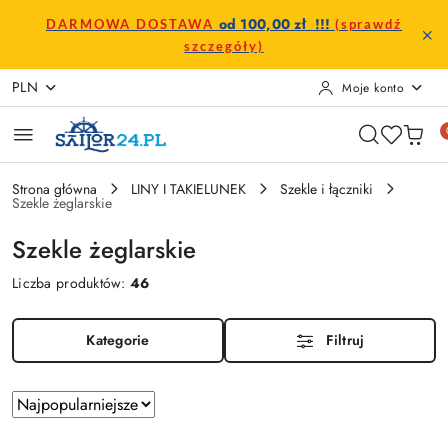
Przejdź do treści głównej
Przejdź do wyszukiwarki
Przejdź do moje konto
Przejdź do menu głównego
Przejdź do stopki
od 100,00 zł !!!
DARMOWA DOSTAWA
(sprawdź
szczegóły)
PLN
Moje konto
Strona główna
LINY I TAKIELUNEK
Szekle i łączniki
Szekle żeglarskie
Szekle żeglarskie
Liczba produktów:
46
Kategorie
Filtruj
Zastosowano
Sortuj
według
sortowanie: