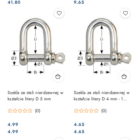
Cena:
Cena:
Cena:
Cena:
41.80
9.65
Szekla ze stali nierdzewnej w
Szekla ze stali nierdzewnej w
kształcie litery D 5 mm
kształcie litery D 4 mm - 1
sztuka
(0)
(0)
4.99
4.65
Cena:
Cena:
Cena:
Cena:
4.99
4.65