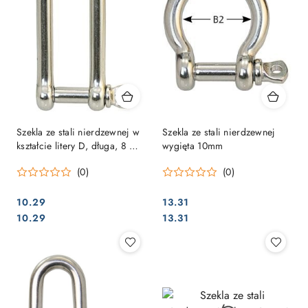
Szekla ze stali nierdzewnej w
Szekla ze stali nierdzewnej
kształcie litery D, długa, 8 mm
wygięta 10mm
- 1 sztuka
(0)
(0)
10.29
13.31
Cena:
Cena:
Cena:
Cena:
10.29
13.31