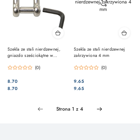
Szekla ze stali nierdzewnej,
Szekla ze stali nierdzewnej
gniazdo sześciokątne w
zakrzywiona 4 mm
kształcie litery D 6 mm
(0)
(0)
8.70
9.65
Cena:
Cena:
Cena:
Cena:
8.70
9.65