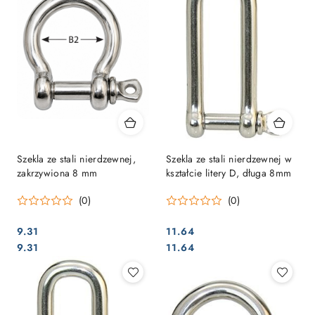
Szekla ze stali nierdzewnej,
Szekla ze stali nierdzewnej w
zakrzywiona 8 mm
kształcie litery D, długa 8mm
(0)
(0)
9.31
11.64
Cena:
Cena:
Cena:
Cena:
9.31
11.64