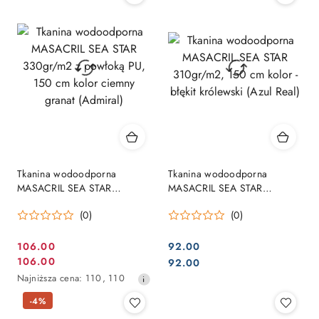
30
30
dni
dni
przed
przed
obniżką
obniżką
Tkanina wodoodporna
Tkanina wodoodporna
MASACRIL SEA STAR
MASACRIL SEA STAR
330gr/m2 z powłoką PU, 150
310gr/m2, 150 cm kolor -
(0)
(0)
cm kolor ciemny granat
błękit królewski (Azul Real)
(Admiral)
106.00
92.00
Cena
Cena:
106.00
Cena:
92.00
Cena
promocyjna:
Najniższa
Najniższa cena:
110
,
110
promocyjna:
cena
-4%
z
30