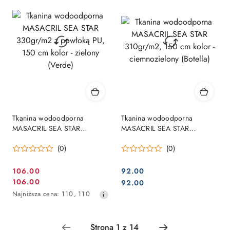
dni
przed
obniżką
Tkanina wodoodporna
Tkanina wodoodporna
MASACRIL SEA STAR
MASACRIL SEA STAR
330gr/m2 z powłoką PU, 150
310gr/m2, 150 cm kolor -
(0)
(0)
cm kolor - zielony (Verde)
ciemnozielony (Botella)
106.00
92.00
Cena
Cena:
106.00
Cena:
92.00
Cena
promocyjna:
Najniższa
Najniższa cena:
110
,
110
promocyjna:
cena
z
30