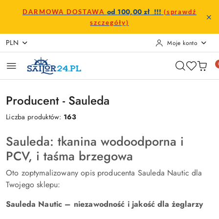
Przejdź do treści głównej
Przejdź do wyszukiwarki
Przejdź do moje konto
Przejdź do menu głównego
Przejdź do stopki
od 100,00 zł !!!
DARMOWA DOSTAWA
(sprawdź
szczegóły)
PLN
Moje konto
Producent - Sauleda
Liczba produktów:
163
Sauleda: tkanina wodoodporna i
PCV, i taśma brzegowa
Oto zoptymalizowany opis producenta Sauleda Nautic dla
Twojego sklepu:
Sauleda Nautic – niezawodność i jakość dla żeglarzy