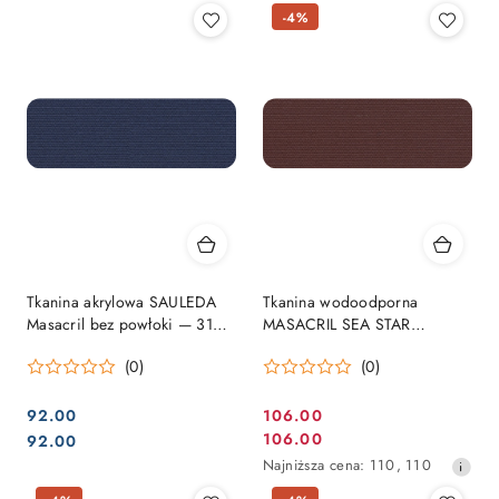
cena
cena
-4%
z
z
30
30
dni
dni
przed
przed
obniżką
obniżką
Tkanina akrylowa SAULEDA
Tkanina wodoodporna
Masacril bez powłoki — 310
MASACRIL SEA STAR
g/m², szer. 153 cm, kolor
330gr/m2 z powłoką PU, 150
(0)
(0)
marino
cm kolor bordowy (Granate)
92.00
106.00
Cena
Cena:
Cena:
106.00
92.00
Cena
promocyjna:
Najniższa
Najniższa cena:
110
,
110
promocyjna:
cena