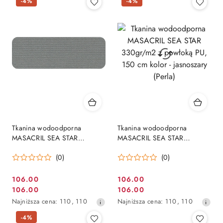
-4%
-4%
z
30
dni
przed
obniżką
Tkanina wodoodporna
Tkanina wodoodporna
MASACRIL SEA STAR
MASACRIL SEA STAR
330gr/m2 z powłoką PU, 150
330gr/m2 z powłoką PU, 150
(0)
(0)
cm kolor - szary (Gris)
cm kolor - jasnoszary (Perla)
106.00
106.00
Cena
Cena
106.00
106.00
Cena
Cena
promocyjna:
promocyjna:
Najniższa
Najniższa
Najniższa cena:
110
,
110
Najniższa cena:
110
,
110
promocyjna:
promocyjna:
cena
cena
-4%
z
z