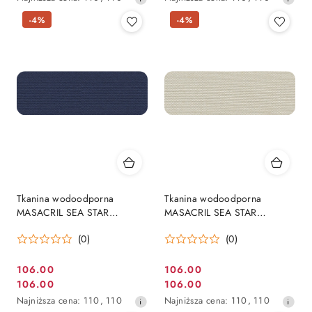
promocyjna:
promocyjna:
cena
cena
-4%
-4%
z
z
30
30
dni
dni
przed
przed
obniżką
obniżką
Tkanina wodoodporna
Tkanina wodoodporna
MASACRIL SEA STAR
MASACRIL SEA STAR
330gr/m2 z powłoką PU, 150
330gr/m2 z powłoką PU, 150
(0)
(0)
cm kolor - ciemnoniebieski
cm kolor - jasny beż (Marfil)
(Marino)
106.00
106.00
Cena
Cena
106.00
106.00
Cena
Cena
promocyjna:
promocyjna:
Najniższa
Najniższa
Najniższa cena:
110
,
110
Najniższa cena:
110
,
110
promocyjna:
promocyjna: