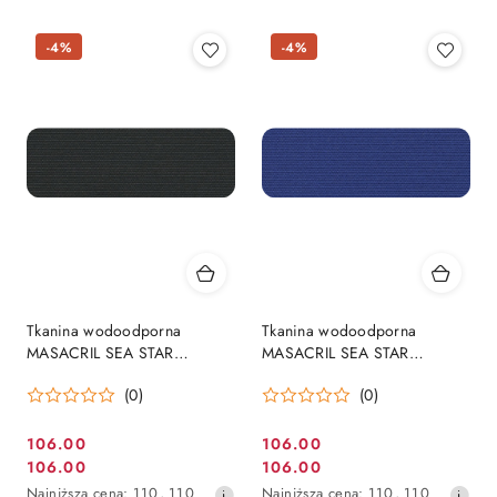
-4%
-4%
Tkanina wodoodporna
Tkanina wodoodporna
MASACRIL SEA STAR
MASACRIL SEA STAR
330gr/m2 z powłoką PU, 150
330gr/m2 z powłoką PU, 150
(0)
(0)
cm kolor - czarny (Negro)
cm kolor - granatowy (Azul)
106.00
106.00
Cena
Cena
106.00
106.00
Cena
Cena
promocyjna:
promocyjna:
Najniższa
Najniższa
Najniższa cena:
110
,
110
Najniższa cena:
110
,
110