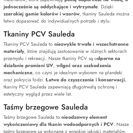
jednocześnie są oddychające i wytrzymałe
. Dzięki
szerokiej gamie kolorów i wzorów
, tkaniny Sauleda można
łatwo dopasować do indywidualnych potrzeb i stylu.
Tkaniny PCV Sauleda
Tkaniny PCV Sauleda to
niezwykle trwałe i wszechstronne
materiały
, które znajdują zastosowanie w różnych sektorach
przemysłu i rekreacji. Nasze tkaniny PCV są o
dporne na
działanie promieni UV
,
wilgoć oraz uszkodzenia
mechaniczne
, co czyni je idealnym wyborem na plandeki
oraz pokrycia łodzi.
Łatwe do czyszczenia i konserwacji
,
tkaniny PCV Sauleda zapewniają długotrwałą ochronę i
estetyczny wygląd przez wiele lat.
Taśmy brzegowe Sauleda
Taśmy brzegowe Sauleda to
nieodzowny element
wykończeniowy dla tkanin wodoodpornych i PCV
. Nasze
taśmy brzegowe są wykonane z wysokiej jakości materiałów,