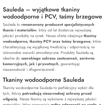
dni
przed
Sauleda – wyjątkowe tkaniny
obniżką
wodoodporne i PCV, taśmy brzegowe
Sauleda to
renomowany producent specjalistycznych
tkanin i materiałów
, który od lat dostarcza najwyższej
jakości produkty na rynek. Nasza oferta obejmuje
tkaniny
wodoodporne, tkaniny PCV oraz taśmy brzegowe
, które
charakteryzują się wyjątkową trwałością i odpornością na
różnorodne warunki atmosferyczne. Produkty Sauleda są
idealne do
szerokiego zakresu zastosowań, zarówno
komercyjnych, jak i prywatnych
, gwarantując
niezawodność i długowieczność.
Tkaniny wodoodporne Sauleda
Tkaniny wodoodporne Sauleda to perfekcyjny wybór dla
tych, którzy
potrzebują niezawodnej ochrony przed
wilgocią
. Nasze tkaniny są wykonane z najwyższej jakości
materiałów, które zapewniają
pełną odporność na wodę, a