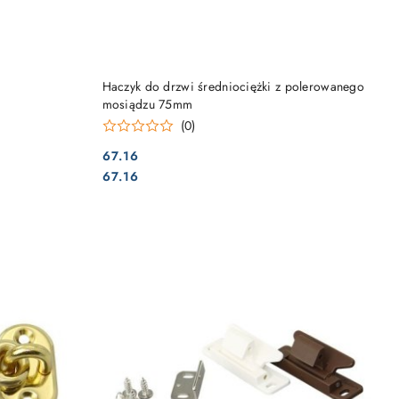
DO KOSZYKA
Haczyk do drzwi średniociężki z polerowanego
mosiądzu 75mm
(0)
67.16
Cena:
Cena:
67.16