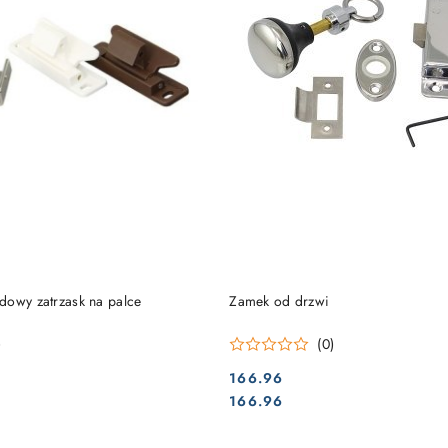
DO KOSZYKA
DO KOSZYKA
dowy zatrzask na palce
Zamek od drzwi
)
(0)
166.96
Cena:
Cena:
166.96