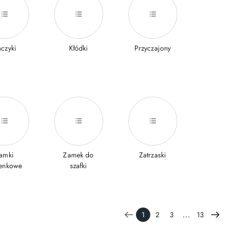
czyki
Kłódki
Przyczajony
amki
Zamek do
Zatrzaski
enkowe
szafki
...
1
2
3
13