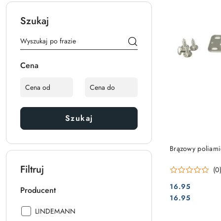
Szukaj
Cena
Szukaj
Brązowy poliami
Filtruj
(0
16.95
Producent
Cena:
Cena:
16.95
Producent:
LINDEMANN