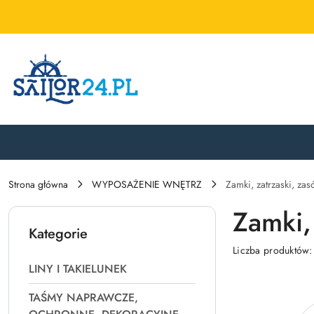
Przejdź do treści głównej
Przejdź do wyszukiwarki
Przejdź do moje konto
Przejdź do menu głównego
Przejdź do stopki
Strona główna
WYPOSAŻENIE WNĘTRZ
Zamki, zatrzaski, zas
Zamki, 
Kategorie
Liczba produktów
LINY I TAKIELUNEK
TAŚMY NAPRAWCZE,