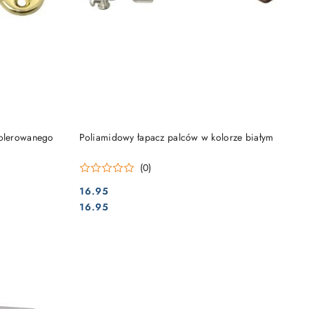
DO KOSZYKA
polerowanego
Poliamidowy łapacz palców w kolorze białym
(0)
16.95
Cena:
Cena:
16.95