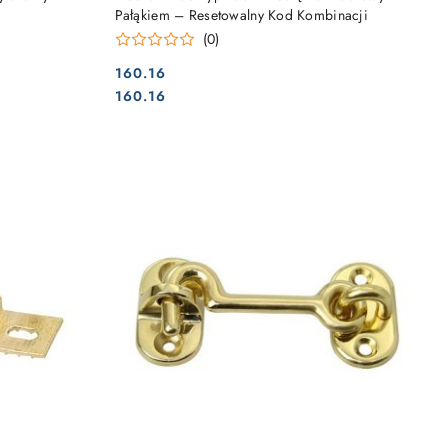
Pałąkiem – Resetowalny Kod Kombinacji
(0)
160.16
Cena:
Cena:
160.16