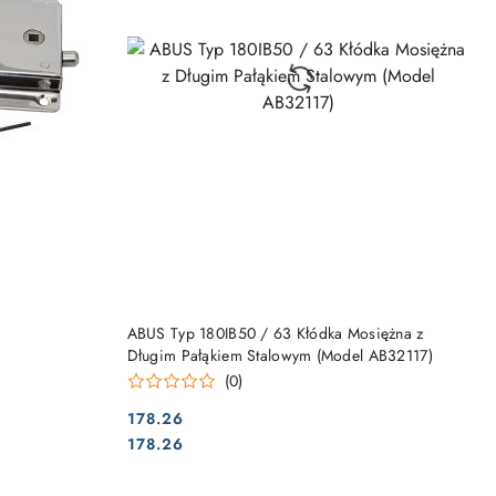
DO KOSZYKA
ABUS Typ 180IB50 / 63 Kłódka Mosiężna z
Długim Pałąkiem Stalowym (Model AB32117)
(0)
178.26
Cena:
Cena:
178.26