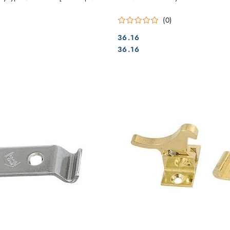
)
(0)
36.16
Cena:
Cena:
36.16