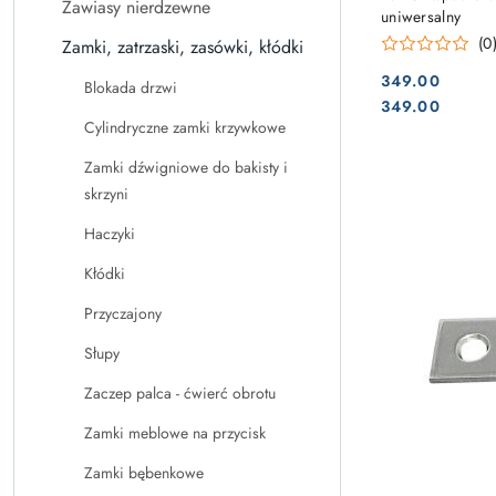
Zawiasy nierdzewne
uniwersalny
(0
Zamki, zatrzaski, zasówki, kłódki
349.00
Blokada drzwi
Cena:
Cena:
349.00
Cylindryczne zamki krzywkowe
Zamki dźwigniowe do bakisty i
skrzyni
Haczyki
Kłódki
Przyczajony
Słupy
Zaczep palca - ćwierć obrotu
Zamki meblowe na przycisk
Zamki bębenkowe