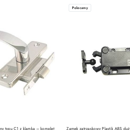
e.
Polecamy
DO KOSZYKA
DO KOSZYKA
y typu C1 z klamką – komplet
Zamek zatrzaskowy Plastik ABS duż