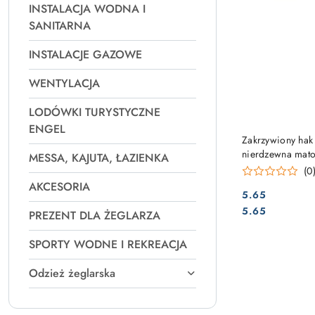
INSTALACJA WODNA I
SANITARNA
INSTALACJE GAZOWE
WENTYLACJA
LODÓWKI TURYSTYCZNE
ENGEL
Zakrzywiony hak
nierdzewna mat
MESSA, KAJUTA, ŁAZIENKA
(0
AKCESORIA
5.65
Cena:
Cena:
5.65
PREZENT DLA ŻEGLARZA
SPORTY WODNE I REKREACJA
Odzież żeglarska