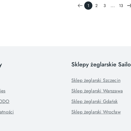
...
1
2
3
13
y
Sklepy żeglarskie Sail
Sklep żeglarski Szczecin
ies
Sklep żeglarski Warszawa
RODO
Sklep żeglarski Gdańsk
atności
Sklep żeglarski Wrocław