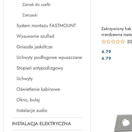
Zamek do szafki
Zatrzaski
System montażu FASTMOUNT
Zakrzywiony hak
nierdzewna mat
Wysuwanie szuflad
(0
Gniazda jaskółcze
4.79
Uchwyty podłogowe wpuszczane
Cena:
Cena:
4.79
Stopień antypoślizgowy
Uchwyty
Oświetlenie kabinowe
Okno, bulaj
Instalacje audio
INSTALACJA ELEKTRYCZNA