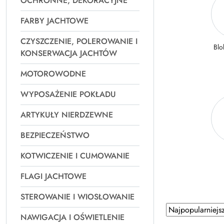
OCHRONNE, DEKORACYJNE
FARBY JACHTOWE
CZYSZCZENIE, POLEROWANIE I
Blo
KONSERWACJA JACHTÓW
MOTOROWODNE
WYPOSAŻENIE POKŁADU
ARTYKUŁY NIERDZEWNE
BEZPIECZEŃSTWO
KOTWICZENIE I CUMOWANIE
FLAGI JACHTOWE
STEROWANIE I WIOSŁOWANIE
Zastosowano
Sortuj
NAWIGACJA I OŚWIETLENIE
według
sortowanie: