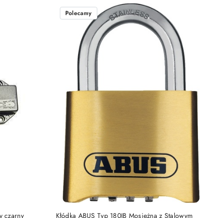
Polecamy
DO KOSZYKA
y czarny
Kłódka ABUS Typ 180IB Mosiężna z Stalowym