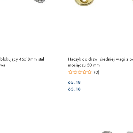
DO KOSZYKA
DO KOSZYKA
 blokujący 46x18mm stal
Haczyk do drzwi średniej wagi z 
owa
mosiądzu 50 mm
)
(0)
65.18
Cena:
Cena:
65.18