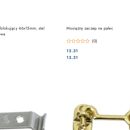
DO KOSZYKA
DO KOSZYKA
 blokujący 46x15mm, stal
Mosiężny zaczep na palec
owa
)
(0)
13.31
Cena:
Cena:
13.31