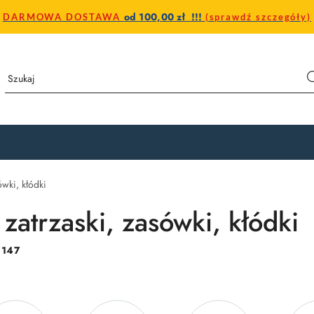
od 100,00 zł !!!
DARMOWA DOSTAWA
(sprawdź szczegóły)
ówki, kłódki
zatrzaski, zasówki, kłódki
:
147