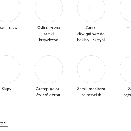
kada drzwi
Cylindryczne
Zamki
Ha
zamki
dźwigniowe do
krzywkowe
bakisty i skrzyni
Słupy
Zaczep palca -
Zamki meblowe
Z
ćwierć obrotu
na przycisk
bęb