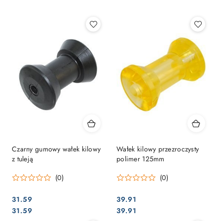
Najpopularniejsze.
Czarny gumowy wałek kilowy
Wałek kilowy przezroczysty
z tuleją
polimer 125mm
(0)
(0)
31.59
39.91
Cena:
Cena:
Cena:
Cena:
31.59
39.91