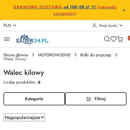
Przejdź do treści głównej
Przejdź do wyszukiwarki
Przejdź do moje konto
Przejdź do menu głównego
Przejdź do stopki
od 100,00 zł !!!
DARMOWA DOSTAWA
(sprawdź
szczegóły)
PLN
Moje konto
Strona główna
MOTOROWODNE
Rolki do przyczep
Walec kilowy
Walec kilowy
Liczba produktów:
6
Kategorie
Filtruj
Zastosowano
Sortuj
według
sortowanie: