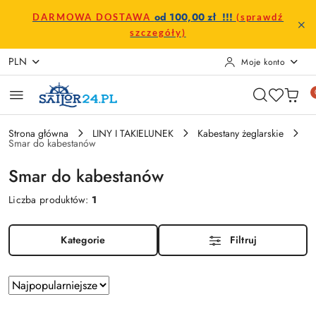
Przejdź do treści głównej
Przejdź do wyszukiwarki
Przejdź do moje konto
Przejdź do menu głównego
Przejdź do stopki
od 100,00 zł !!!
DARMOWA DOSTAWA
(sprawdź
szczegóły)
PLN
Moje konto
Strona główna
LINY I TAKIELUNEK
Kabestany żeglarskie
Smar do kabestanów
Smar do kabestanów
Liczba produktów:
1
Kategorie
Filtruj
Zastosowano
Sortuj
według
sortowanie: