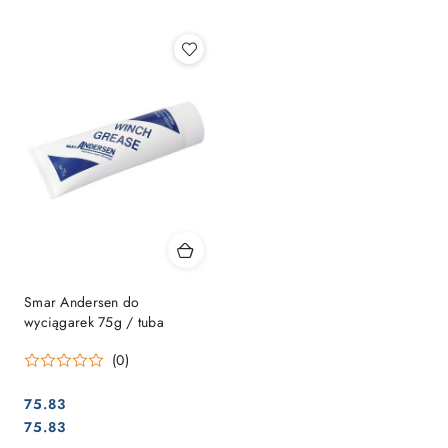
Najpopularniejsze.
Smar Andersen do
wyciągarek 75g / tuba
(0)
75.83
Cena:
Cena:
75.83