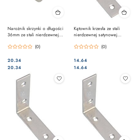
Narożnik skrzynki o długości
Kątownik krzesła ze stali
36mm ze stali nierdzewnej
nierdzewnej satynowej
matowej
100X20mm
(0)
(0)
20.34
14.64
Cena:
Cena:
Cena:
Cena:
20.34
14.64