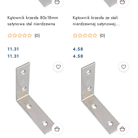
Kątownik krzesła 80x18mm
Kątownik krzesła ze stali
satynowa stal nierdzewna
nierdzewnej satynowej
25x15mm
(0)
(0)
11.31
4.58
Cena:
Cena:
Cena:
Cena:
11.31
4.58