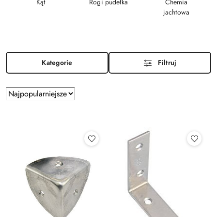
Kąt
Rogi pudełka
Chemia
jachtowa
Kategorie
Filtruj
Zastosowano
Sortuj
według
sortowanie:
Najpopularniejsze.