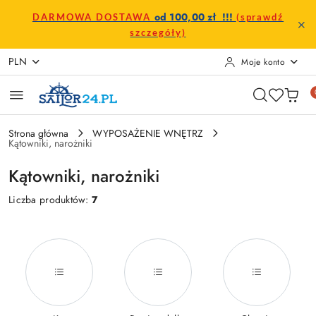
Przejdź do treści głównej
Przejdź do wyszukiwarki
Przejdź do moje konto
Przejdź do menu głównego
Przejdź do stopki
od 100,00 zł !!!
DARMOWA DOSTAWA
(sprawdź
szczegóły)
PLN
Moje konto
Strona główna
WYPOSAŻENIE WNĘTRZ
Kątowniki, narożniki
Kątowniki, narożniki
Liczba produktów:
7