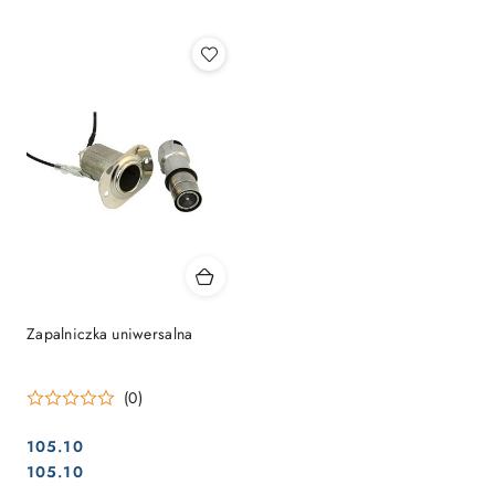
Najpopularniejsze.
Zapalniczka uniwersalna
(0)
105.10
Cena:
Cena:
105.10