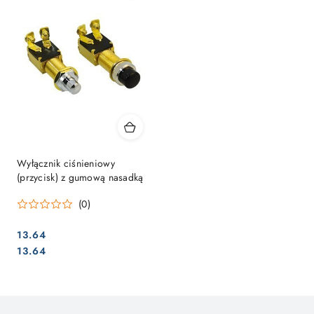
Wyłącznik ciśnieniowy
(przycisk) z gumową nasadką
(0)
13.64
Cena:
Cena:
13.64