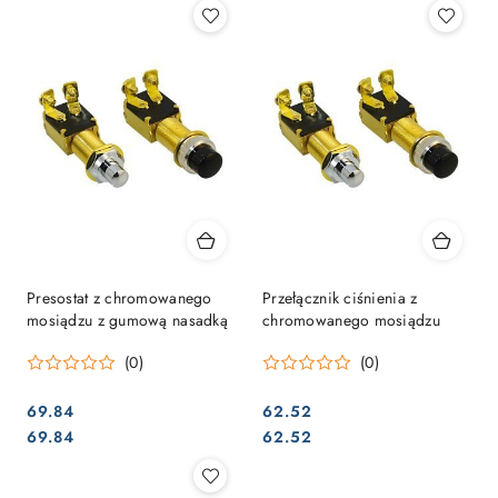
Presostat z chromowanego
Przełącznik ciśnienia z
mosiądzu z gumową nasadką
chromowanego mosiądzu
(0)
(0)
69.84
62.52
Cena:
Cena:
Cena:
Cena:
69.84
62.52