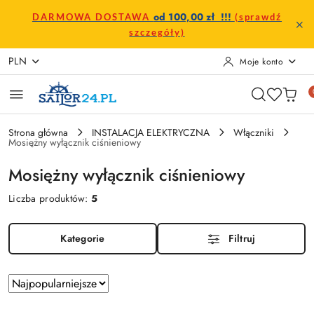
Przejdź do treści głównej
Przejdź do wyszukiwarki
Przejdź do moje konto
Przejdź do menu głównego
Przejdź do stopki
od 100,00 zł !!!
DARMOWA DOSTAWA
(sprawdź
szczegóły)
PLN
Moje konto
Strona główna
INSTALACJA ELEKTRYCZNA
Włączniki
Mosiężny wyłącznik ciśnieniowy
Mosiężny wyłącznik ciśnieniowy
Liczba produktów:
5
Kategorie
Filtruj
Zastosowano
Sortuj
według
sortowanie: