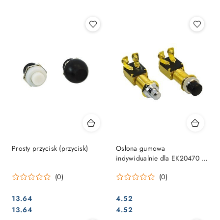
Najpopularniejsze.
Prosty przycisk (przycisk)
Osłona gumowa
indywidualnie dla EK20470 /
20471
(0)
(0)
13.64
4.52
Cena:
Cena:
Cena:
Cena:
13.64
4.52