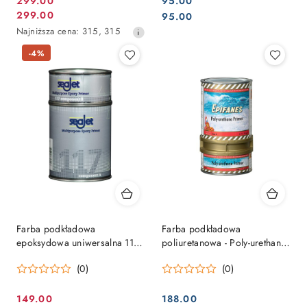
299.00
95.00
Cena
Cena:
299.00
Cena:
95.00
Cena
promocyjna:
Najniższa
Najniższa cena:
315
,
315
promocyjna:
cena
-4%
z
30
dni
przed
obniżką
Farba podkładowa
Farba podkładowa
epoksydowa uniwersalna 117
poliuretanowa - Poly-urethane
Mulitipurpose Epoxy Primer
Primer 0,75L
(0)
(0)
1L
149.00
188.00
Cena