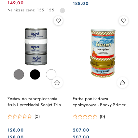
Cena:
149.00
Cena:
188.00
Cena
promocyjna:
Najniższa
Najniższa cena:
155
,
155
promocyjna:
cena
z
30
dni
przed
obniżką
Zestaw do zabezpieczania
Farba podkładowa
śrub i przekładni Seajet Triple
epoksydowa - Epoxy Primer
Pack – podkład epoksydowy
0,75L
(0)
(0)
+ antifouling
128.00
207.00
Cena:
Cena:
Cena:
Cena:
128.00
207.00