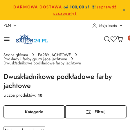
Przejdź do treści głównej
Przejdź do wyszukiwarki
Przejdź do moje konto
Przejdź do menu głównego
Przejdź do stopki
od 100,00 zł !!!
DARMOWA DOSTAWA
(sprawdź
szczegóły)
PLN
Moje konto
Strona główna
FARBY JACHTOWE
Podkłady i farby gruntujące jachtowe
Dwuskładnikowe podkładowe farby jachtowe
Dwuskładnikowe podkładowe farby
jachtowe
Liczba produktów:
10
Kategorie
Filtruj
Zastosowano
Sortuj