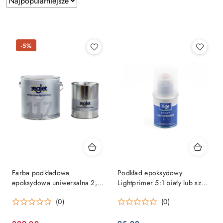
według
sortowanie:
Najpopularniejsze.
-5%
Farba podkładowa
Podkład epoksydowy
epoksydowa uniwersalna 2,5L
Lightprimer 5:1 biały lub szary
– Multipurpose 117 Epoxy
0,75L
(0)
(0)
Primer