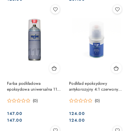
Farba podkładowa
Podkład epoksydowy
epoksydowa uniwersalna 117
antykorozyjny 4:1 czerwony
Mulitipurpose Epoxy Primer w
0,75L
(0)
(0)
sprayu 0,4L
147.00
124.00
Cena:
Cena:
Cena:
Cena:
147.00
124.00