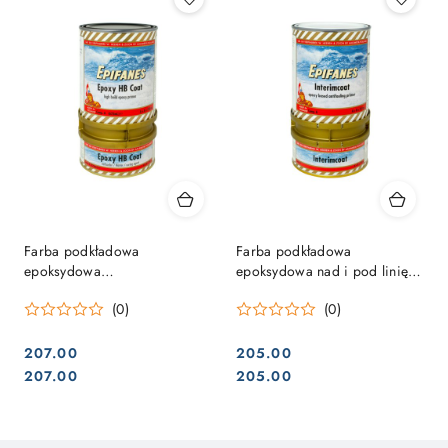
Farba podkładowa
Farba podkładowa
epoksydowa
epoksydowa nad i pod linię
grubopowłokowa - Epoxy HB
wodną Interimcoat 750g
(0)
(0)
Coat 0,75L
207.00
205.00
Cena:
Cena:
Cena:
Cena:
207.00
205.00