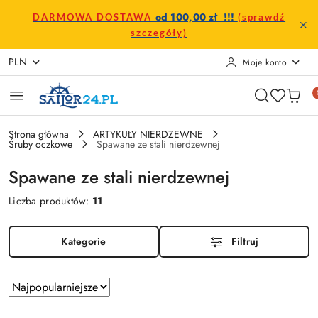
Przejdź do treści głównej
Przejdź do wyszukiwarki
Przejdź do moje konto
Przejdź do menu głównego
Przejdź do stopki
od 100,00 zł !!!
DARMOWA DOSTAWA
(sprawdź
szczegóły)
PLN
Moje konto
Strona główna
ARTYKUŁY NIERDZEWNE
Śruby oczkowe
Spawane ze stali nierdzewnej
Spawane ze stali nierdzewnej
Liczba produktów:
11
Kategorie
Filtruj
Zastosowano
Sortuj
według
sortowanie: