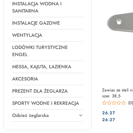
INSTALACJA WODNA I
SANITARNA
INSTALACJE GAZOWE
WENTYLACJA
LODÓWKI TURYSTYCZNE
ENGEL
MESSA, KAJUTA, ŁAZIENKA
AKCESORIA
Zawias ze stali
PREZENT DLA ŻEGLARZA
szer. 38,5
SPORTY WODNE I REKREACJA
(0
26.27
Odzież żeglarska
Cena:
Cena:
26.27