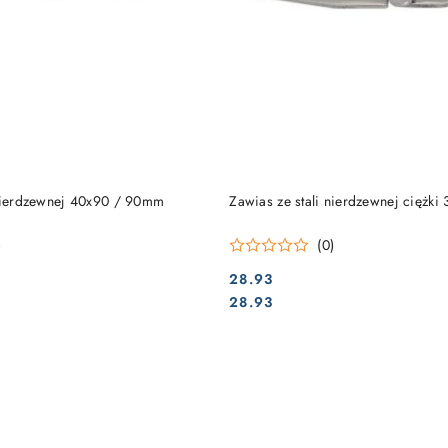
DO KOSZYKA
DO KOSZYKA
 nierdzewnej 40x90 / 90mm
Zawias ze stali nierdzewnej ciężki
)
(0)
28.93
Cena:
Cena:
28.93