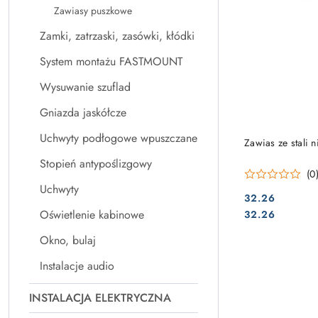
Zawiasy puszkowe
Zamki, zatrzaski, zasówki, kłódki
System montażu FASTMOUNT
Wysuwanie szuflad
Gniazda jaskółcze
Uchwyty podłogowe wpuszczane
Zawias ze stali
Stopień antypoślizgowy
(0
Uchwyty
32.26
Cena:
Cena:
Oświetlenie kabinowe
32.26
Okno, bulaj
Instalacje audio
INSTALACJA ELEKTRYCZNA