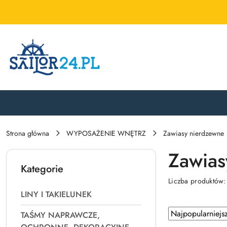
Przejdź do treści głównej
Przejdź do wyszukiwarki
Przejdź do moje konto
Przejdź do menu głównego
Przejdź do stopki
Strona główna
WYPOSAŻENIE WNĘTRZ
Zawiasy nierdzewne
Zawias
Kategorie
Liczba produktów
LINY I TAKIELUNEK
Zastosowano
Sortuj
TAŚMY NAPRAWCZE,
według
sortowanie: