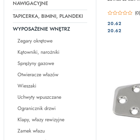
NAWIGACYJNE
(0
TAPICERKA, BIMINI, PLANDEKI
20.62
WYPOSAŻENIE WNĘTRZ
Cena:
Cena:
20.62
Zegary okrętowe
Kątowniki, narożniki
Sprężyny gazowe
Otwieracze włazów
Wieszaki
Uchwyty wpuszczane
Ogranicznik drzwi
Klapy, włazy rewizyjne
Zamek włazu