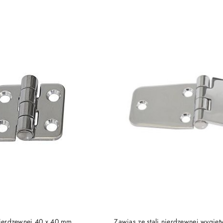
e.
DO KOSZYKA
DO KOSZYKA
 nierdzewnej 40 x 40 mm
Zawias ze stali nierdzewnej wygięt