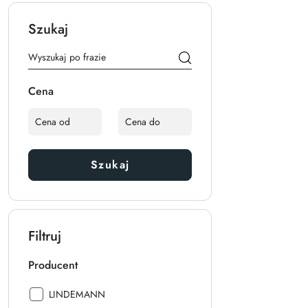
Szukaj
Cena
Szukaj
Filtruj
Producent
Producent:
LINDEMANN