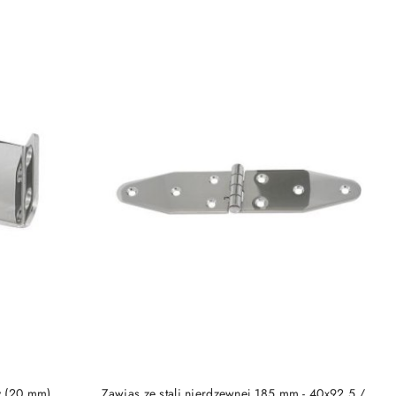
DO KOSZYKA
y (20 mm)
Zawias ze stali nierdzewnej 185 mm - 40x92,5 /