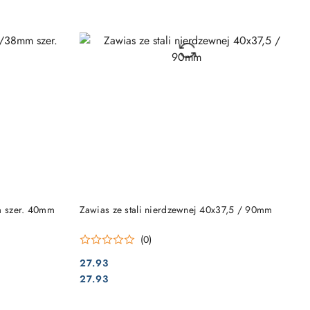
DO KOSZYKA
 szer. 40mm
Zawias ze stali nierdzewnej 40x37,5 / 90mm
(0)
27.93
Cena:
Cena:
27.93