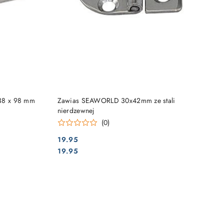
DO KOSZYKA
 38 x 98 mm
Zawias SEAWORLD 30x42mm ze stali
nierdzewnej
(0)
19.95
Cena:
Cena:
19.95