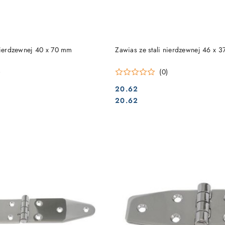
DO KOSZYKA
DO KOSZYKA
 nierdzewnej 40 x 70 mm
Zawias ze stali nierdzewnej 46 x 
)
(0)
20.62
Cena:
Cena:
20.62