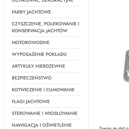
OCHRONNE, DEKORACYJNE
Najpopularniejsz
FARBY JACHTOWE
CZYSZCZENIE, POLEROWANIE I
KONSERWACJA JACHTÓW
MOTOROWODNE
WYPOSAŻENIE POKŁADU
ARTYKUŁY NIERDZEWNE
BEZPIECZEŃSTWO
KOTWICZENIE I CUMOWANIE
FLAGI JACHTOWE
STEROWANIE I WIOSŁOWANIE
NAWIGACJA I OŚWIETLENIE
Zawias ze stali