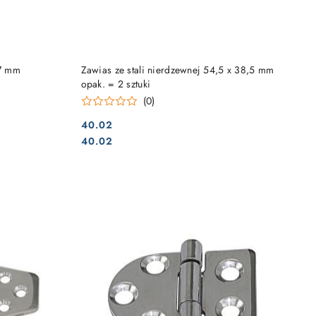
DO KOSZYKA
37 mm
Zawias ze stali nierdzewnej 54,5 x 38,5 mm
opak. = 2 sztuki
(0)
40.02
Cena:
Cena:
40.02