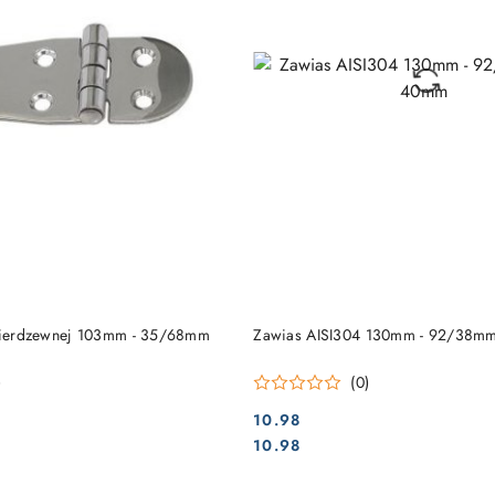
DO KOSZYKA
DO KOSZYKA
 nierdzewnej 103mm - 35/68mm
Zawias AISI304 130mm - 92/38mm
)
(0)
10.98
Cena:
Cena:
10.98