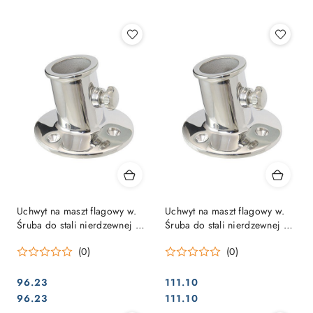
Najpopularniejsze.
Uchwyt na maszt flagowy w.
Uchwyt na maszt flagowy w.
Śruba do stali nierdzewnej na
Śruba do stali nierdzewnej 32
rurę 25 mm
mm
(0)
(0)
96.23
111.10
Cena:
Cena:
Cena:
Cena:
96.23
111.10