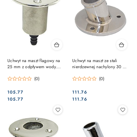
Uchwyt na maszt flagowy na
Uchwyt na maszt ze stali
25 mm z odpływem wody.
nierdzewnej nachylony 30 mm
1/2 "
-odpływ-
(0)
(0)
105.77
111.76
Cena:
Cena:
Cena:
Cena:
105.77
111.76