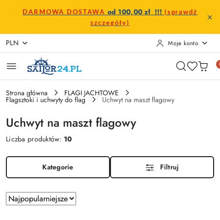
Przejdź do treści głównej
Przejdź do wyszukiwarki
Przejdź do moje konto
Przejdź do menu głównego
Przejdź do stopki
od 100,00 zł !!!
DARMOWA DOSTAWA
(sprawdź
szczegóły)
PLN
Moje konto
Strona główna
FLAGI JACHTOWE
Flagsztoki i uchwyty do flag
Uchwyt na maszt flagowy
Uchwyt na maszt flagowy
Liczba produktów:
10
Kategorie
Filtruj
Zastosowano
Sortuj
według
sortowanie: