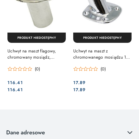
PRODUKT NIEDOSTĘPNY
PRODUKT NIEDOSTĘPNY
Uchwyt na maszt flagowy,
Uchwyt na maszt z
chromowany mosiądz,
chromowanego mosiądzu 16
NACHYLENIE 25mm
mm
(0)
(0)
116.41
17.89
Cena:
Cena:
Cena:
Cena:
116.41
17.89
Dane adresowe