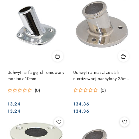
Uchwyt na flagę, chromowany
Uchwyt na maszt ze stali
mosiądz 10mm
nierdzewnej nachylony 25mm
-odpływ-
(0)
(0)
13.24
134.36
Cena:
Cena:
Cena:
Cena:
13.24
134.36