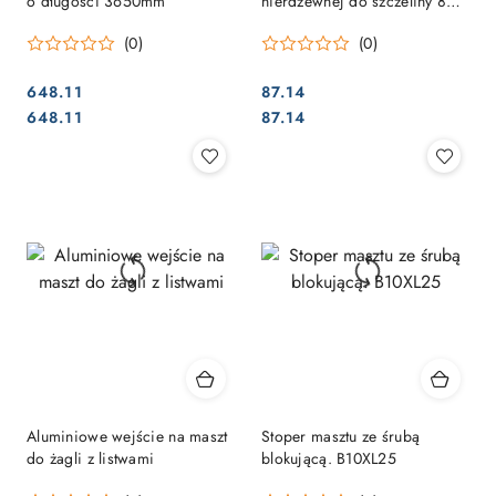
o długości 3650mm
nierdzewnej do szczeliny 80
mm
(0)
(0)
648.11
87.14
Cena:
Cena:
Cena:
Cena:
648.11
87.14
Aluminiowe wejście na maszt
Stoper masztu ze śrubą
do żagli z listwami
blokującą. B10XL25