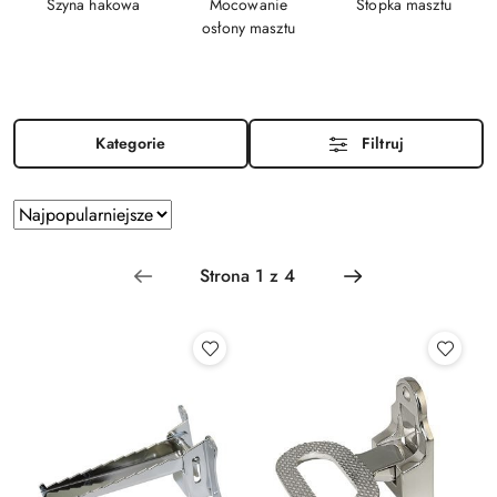
Szyna hakowa
Mocowanie
Stopka masztu
osłony masztu
Kategorie
Filtruj
Zastosowano
Sortuj
według
sortowanie:
Najpopularniejsze.