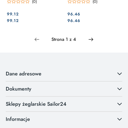
(0)
(0)
99.12
96.46
Cena:
Cena:
Cena:
Cena:
99.12
96.46
Dane adresowe
Dokumenty
Sklepy żeglarskie Sailor24
Informacje