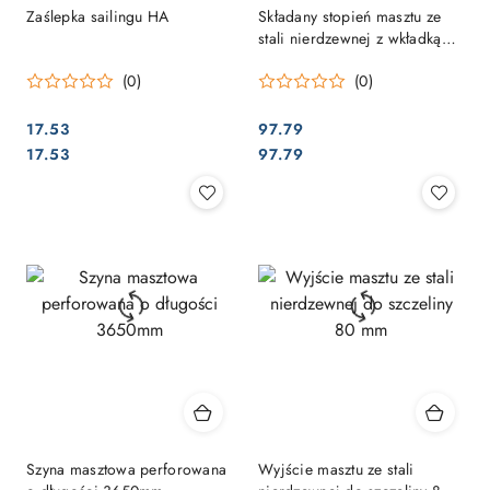
Zaślepka sailingu HA
Składany stopień masztu ze
stali nierdzewnej z wkładką
nylonową
(0)
(0)
17.53
97.79
Cena:
Cena:
Cena:
Cena:
17.53
97.79
Szyna masztowa perforowana
Wyjście masztu ze stali