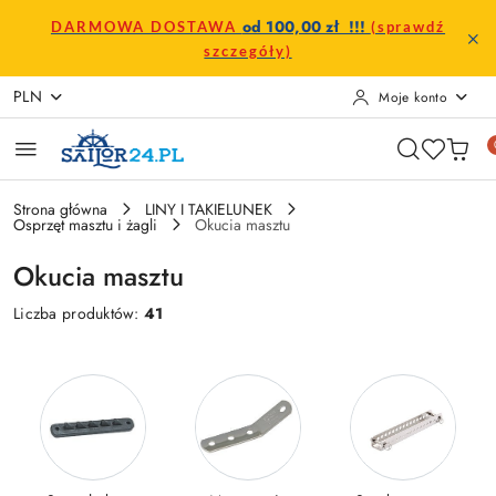
Przejdź do treści głównej
Przejdź do wyszukiwarki
Przejdź do moje konto
Przejdź do menu głównego
Przejdź do stopki
od 100,00 zł !!!
DARMOWA DOSTAWA
(sprawdź
szczegóły)
PLN
Moje konto
Strona główna
LINY I TAKIELUNEK
Osprzęt masztu i żagli
Okucia masztu
Okucia masztu
Liczba produktów:
41