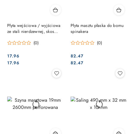
Płyta wejściowa / wyjściowa
Płyta masztu płaska do bomu
ze stali nierdzewnej, skos
spinakera
32x83
(0)
(0)
17.96
82.47
Cena:
Cena:
Cena:
Cena:
17.96
82.47