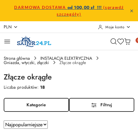
Przejdź do treści głównej
Przejdź do wyszukiwarki
Przejdź do moje konto
Przejdź do menu głównego
Przejdź do stopki
od 100,00 zł !!!
DARMOWA DOSTAWA
(sprawdź
szczegóły)
PLN
Moje konto
Strona główna
INSTALACJA ELEKTRYCZNA
Gniazda, wtyczki, złączki
Złącze okrągłe
Złącze okrągłe
Liczba produktów:
18
Kategorie
Filtruj
Zastosowano
Sortuj
według
sortowanie: