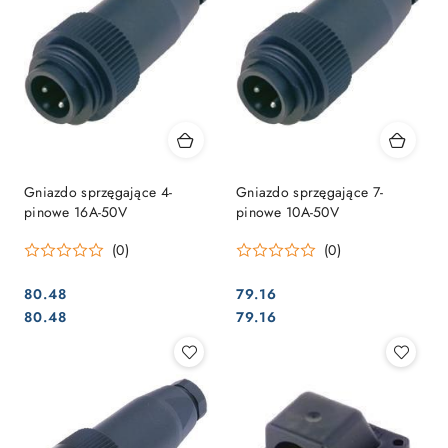
Gniazdo sprzęgające 4-
Gniazdo sprzęgające 7-
pinowe 16A-50V
pinowe 10A-50V
(0)
(0)
80.48
79.16
Cena:
Cena:
Cena:
Cena:
80.48
79.16