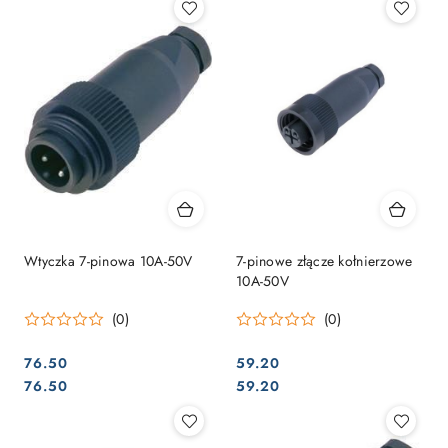
Wtyczka 7-pinowa 10A-50V
7-pinowe złącze kołnierzowe
10A-50V
(0)
(0)
76.50
59.20
Cena:
Cena:
Cena:
Cena:
76.50
59.20