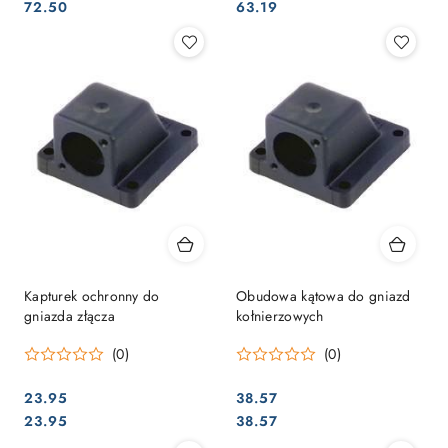
Cena:
Cena:
Cena:
Cena:
72.50
63.19
Kapturek ochronny do
Obudowa kątowa do gniazd
gniazda złącza
kołnierzowych
(0)
(0)
23.95
38.57
Cena:
Cena:
Cena:
Cena:
23.95
38.57