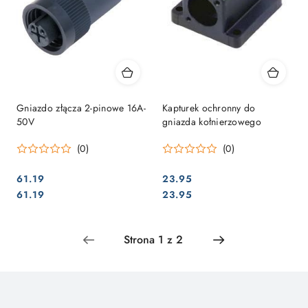
Gniazdo złącza 2-pinowe 16A-
Kapturek ochronny do
50V
gniazda kołnierzowego
(0)
(0)
61.19
23.95
Cena:
Cena:
Cena:
Cena:
61.19
23.95