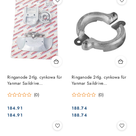
Ringanode 2-tlg. cynkowa für
Ringanode 2-tlg. cynkowa für
Yanmar Saildrive
Yanmar Saildrive
20/25/30/31/40/50/60
20/25/30/31/40/50/60
(0)
(0)
184.91
188.74
Cena:
Cena:
Cena:
Cena:
184.91
188.74