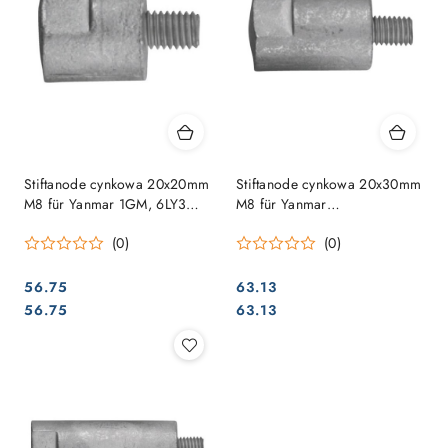
Stiftanode cynkowa 20x20mm
Stiftanode cynkowa 20x30mm
M8 für Yanmar 1GM, 6LY3
M8 für Yanmar
Serie
2GM/3GM/3HM
(0)
(0)
56.75
63.13
Cena:
Cena:
Cena:
Cena:
56.75
63.13