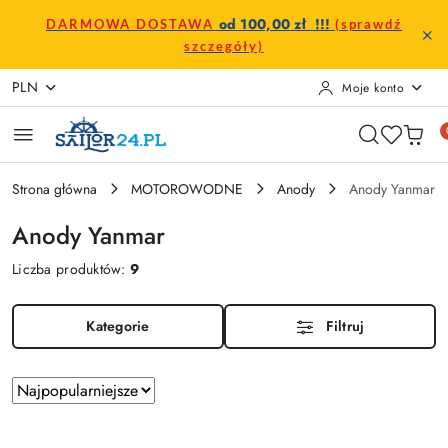
Przejdź do treści głównej
Przejdź do wyszukiwarki
Przejdź do moje konto
Przejdź do menu głównego
Przejdź do stopki
od 100,00 zł !!!
DARMOWA DOSTAWA
(sprawdź
szczegóły)
PLN
Moje konto
Strona główna
MOTOROWODNE
Anody
Anody Yanmar
Anody Yanmar
Liczba produktów:
9
Kategorie
Filtruj
Zastosowano
Sortuj
według
sortowanie:
Najpopularniejsze.