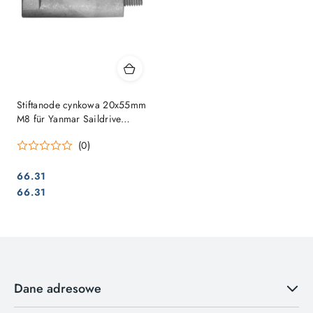
Stiftanode cynkowa 20x55mm
M8 für Yanmar Saildrive
20/25/30/31
(0)
66.31
Cena:
Cena:
66.31
Dane adresowe