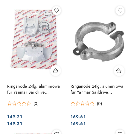
Ringanode 2-tlg. aluminiowa
Ringanode 2-tlg. aluminiowa
für Yanmar Saildrive
für Yanmar Saildrive
20/25/30/31/40/50/60
20/25/30/31/40/50/60
(0)
(0)
149.21
169.61
Cena:
Cena:
Cena:
Cena:
149.21
169.61