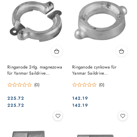
Ringanode 2-tlg. magnezowa
Ringanode cynkowa für
für Yanmar Saildrive
Yanmar Saildrive
20/25/30/31/40/50/60
20/25/30/31/40/50/60
(0)
(0)
225.72
142.19
Cena:
Cena:
Cena:
Cena:
225.72
142.19