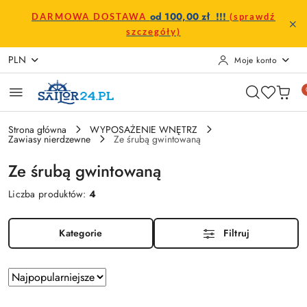
Przejdź do treści głównej
Przejdź do wyszukiwarki
Przejdź do moje konto
Przejdź do menu głównego
Przejdź do stopki
od 100,00 zł !!!
DARMOWA DOSTAWA
(sprawdź
szczegóły)
PLN
Moje konto
Strona główna
WYPOSAŻENIE WNĘTRZ
Zawiasy nierdzewne
Ze śrubą gwintowaną
Ze śrubą gwintowaną
Liczba produktów:
4
Kategorie
Filtruj
Zastosowano
Sortuj
według
sortowanie: