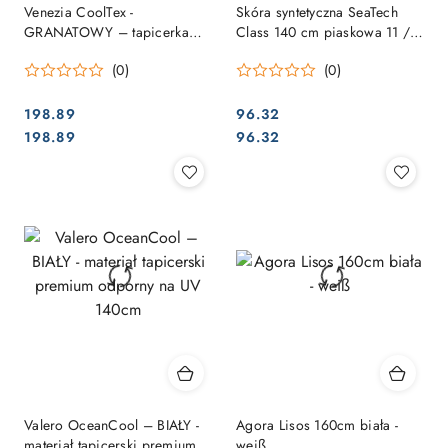
Venezia CoolTex -
Skóra syntetyczna SeaTech
GRANATOWY – tapicerka
Class 140 cm piaskowa 11 /
jachtowa odporna na UV i
SCH-03
(0)
(0)
wodę
198.89
96.32
Cena:
Cena:
Cena:
Cena:
198.89
96.32
Valero OceanCool – BIAŁY -
Agora Lisos 160cm biała -
materiał tapicerski premium
weiß