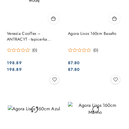
Venezia CoolTex –
Agora Lisos 160cm Basalto
ANTRACYT - tapicerka
jachtowa odporna na UV i
(0)
(0)
wodę
198.89
87.80
Cena:
Cena:
Cena:
Cena:
198.89
87.80