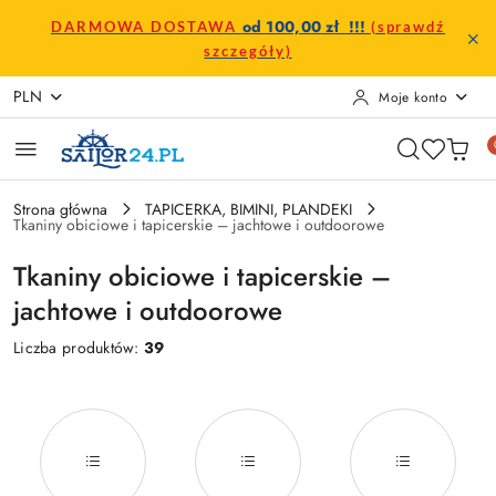
Przejdź do treści głównej
Przejdź do wyszukiwarki
Przejdź do moje konto
Przejdź do menu głównego
Przejdź do stopki
od 100,00 zł !!!
DARMOWA DOSTAWA
(sprawdź
szczegóły)
PLN
Moje konto
Strona główna
TAPICERKA, BIMINI, PLANDEKI
Tkaniny obiciowe i tapicerskie – jachtowe i outdoorowe
Tkaniny obiciowe i tapicerskie –
jachtowe i outdoorowe
Liczba produktów:
39