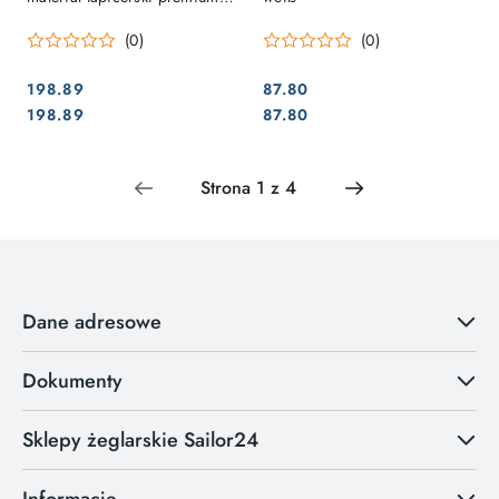
odporny na UV 140cm
(0)
(0)
198.89
87.80
Cena:
Cena:
Cena:
Cena:
198.89
87.80
Dane adresowe
Dokumenty
Sklepy żeglarskie Sailor24
Informacje