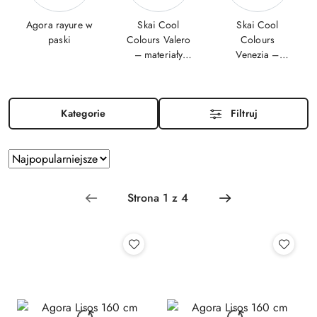
Agora rayure w
Skai Cool
Skai Cool
paski
Colours Valero
Colours
– materiały
Venezia –
tapicerskie
tapicerka
marine
jachtowa
Kategorie
Filtruj
Zastosowano
Sortuj
według
sortowanie:
Najpopularniejsze.