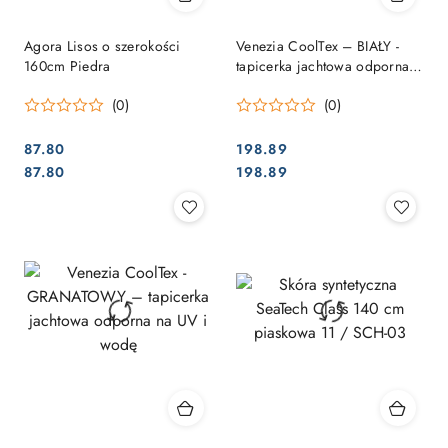
Agora Lisos o szerokości
Venezia CoolTex – BIAŁY -
160cm Piedra
tapicerka jachtowa odporna
na UV i wodę
(0)
(0)
87.80
198.89
Cena:
Cena:
Cena:
Cena:
87.80
198.89