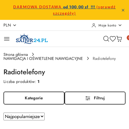
Przejdź do treści głównej
Przejdź do wyszukiwarki
Przejdź do moje konto
Przejdź do menu głównego
Przejdź do stopki
od 100,00 zł !!!
DARMOWA DOSTAWA
(sprawdź
szczegóły)
PLN
Moje konto
Strona główna
NAWIGACJA I OŚWIETLENIE NAWIGACYJNE
Radiotelefony
Radiotelefony
Liczba produktów:
1
Kategorie
Filtruj
Zastosowano
Sortuj
według
sortowanie: