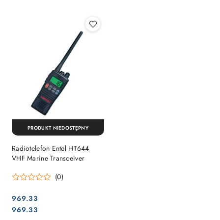
Najpopularniejsze.
PRODUKT NIEDOSTĘPNY
Radiotelefon Entel HT644
VHF Marine Transceiver
(0)
969.33
Cena:
Cena:
969.33