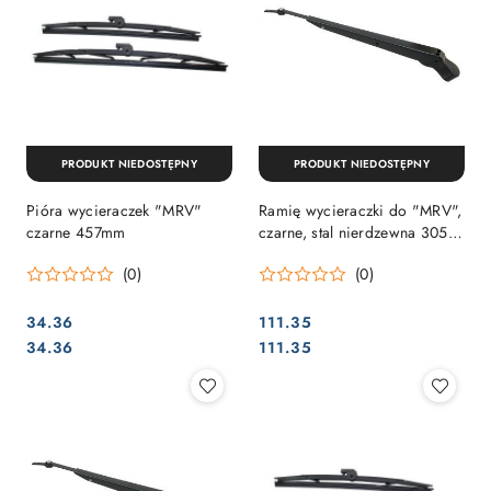
PRODUKT NIEDOSTĘPNY
PRODUKT NIEDOSTĘPNY
Pióra wycieraczek "MRV"
Ramię wycieraczki do "MRV",
czarne 457mm
czarne, stal nierdzewna 305-
457mm
(0)
(0)
34.36
111.35
Cena:
Cena:
Cena:
Cena:
34.36
111.35