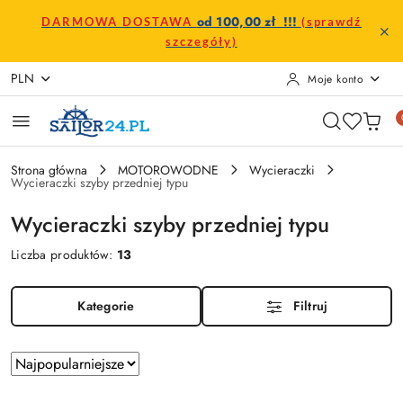
Przejdź do treści głównej
Przejdź do wyszukiwarki
Przejdź do moje konto
Przejdź do menu głównego
Przejdź do stopki
od 100,00 zł !!!
DARMOWA DOSTAWA
(sprawdź
szczegóły)
PLN
Moje konto
Strona główna
MOTOROWODNE
Wycieraczki
Wycieraczki szyby przedniej typu
Wycieraczki szyby przedniej typu
Liczba produktów:
13
Kategorie
Filtruj
Zastosowano
Sortuj
według
sortowanie: