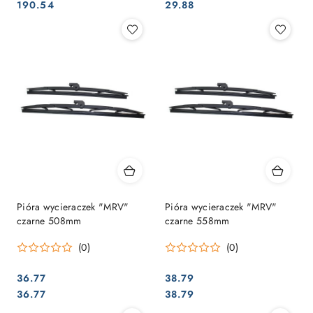
Cena:
Cena:
Cena:
Cena:
190.54
29.88
Pióra wycieraczek "MRV"
Pióra wycieraczek "MRV"
czarne 508mm
czarne 558mm
(0)
(0)
36.77
38.79
Cena:
Cena:
Cena:
Cena:
36.77
38.79