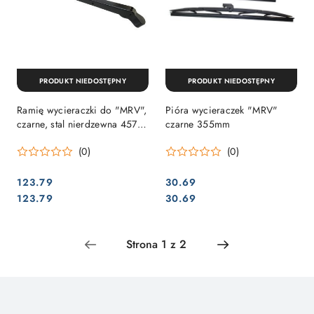
PRODUKT NIEDOSTĘPNY
PRODUKT NIEDOSTĘPNY
Ramię wycieraczki do "MRV",
Pióra wycieraczek "MRV"
czarne, stal nierdzewna 457-
czarne 355mm
610mm
(0)
(0)
123.79
30.69
Cena:
Cena:
Cena:
Cena:
123.79
30.69