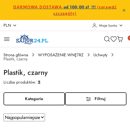
Przejdź do treści głównej
Przejdź do wyszukiwarki
Przejdź do moje konto
Przejdź do menu głównego
Przejdź do stopki
od 100,00 zł !!!
DARMOWA DOSTAWA
(sprawdź
szczegóły)
PLN
Moje konto
Strona główna
WYPOSAŻENIE WNĘTRZ
Uchwyty
Plastik, czarny
Plastik, czarny
Liczba produktów:
2
Kategorie
Filtruj
Zastosowano
Sortuj
według
sortowanie: