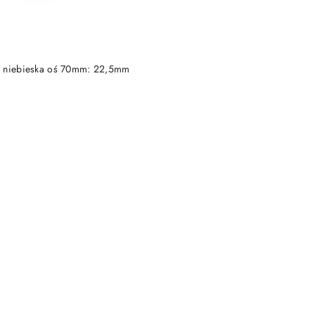
DUKT NIEDOSTĘPNY
U niebieska oś 70mm: 22,5mm
)