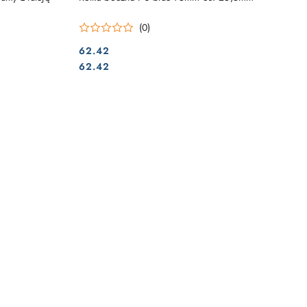
(0)
62.42
Cena:
Cena:
62.42