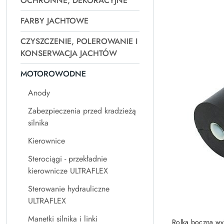
OCHRONNE, DEKORACYJNE
Najpopularniejsz
FARBY JACHTOWE
CZYSZCZENIE, POLEROWANIE I
KONSERWACJA JACHTÓW
MOTOROWODNE
Anody
Zabezpieczenia przed kradzieżą
silnika
Kierownice
Sterociągi - przekładnie
kierownicze ULTRAFLEX
Sterowanie hydrauliczne
ULTRAFLEX
Manetki silnika i linki
Rolka boczna wyk