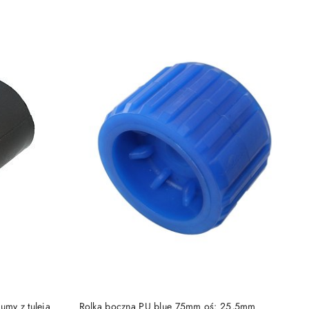
PRODUKT NIEDOSTĘPNY
umy z tuleją
Rolka boczna PU blue 75mm oś: 25,5mm