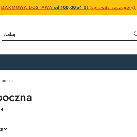
od 100,00 zł !!!
DARMOWA DOSTAWA
(sprawdź szczegóły)
a boczna
boczna
:
4