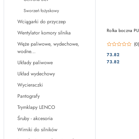
Sworzeń łożyskowy
Wciągarki do przyczep
PRO
Rolka boczna P
Wentylator komory silnika
Węże paliwowe, wydechowe,
(0
wodne...
73.82
Cena:
Cena:
73.82
Układy paliwowe
Układ wydechowy
Wycieraczki
Pantografy
Trymklapy LENCO
Śruby - akcesoria
Wirniki do silników