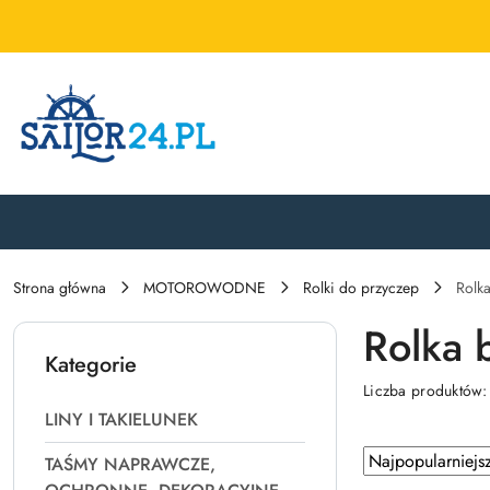
Przejdź do treści głównej
Przejdź do wyszukiwarki
Przejdź do moje konto
Przejdź do menu głównego
Przejdź do stopki
Strona główna
MOTOROWODNE
Rolki do przyczep
Rolk
Rolka 
Kategorie
Liczba produktów
LINY I TAKIELUNEK
Zastosowano
Sortuj
TAŚMY NAPRAWCZE,
według
sortowanie: