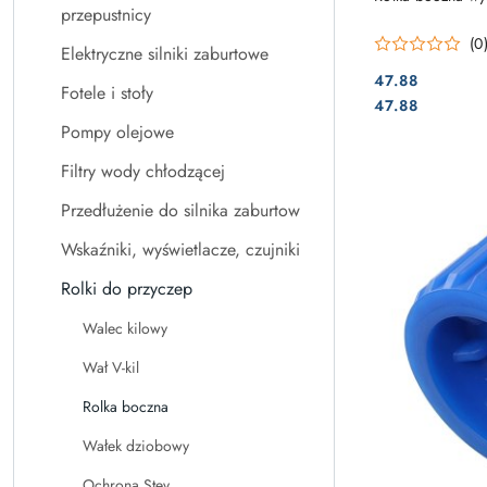
przepustnicy
(0
Elektryczne silniki zaburtowe
47.88
Fotele i stoły
Cena:
Cena:
47.88
Pompy olejowe
Filtry wody chłodzącej
Przedłużenie do silnika zaburtow
Wskaźniki, wyświetlacze, czujniki
Rolki do przyczep
Walec kilowy
Wał V-kil
Rolka boczna
Wałek dziobowy
Ochrona Stev