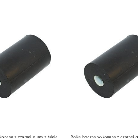
e.
DO KOSZYKA
DO KOSZYKA
onana z czarnej gumy z tuleją
Rolka boczna wykonana z czarnej g