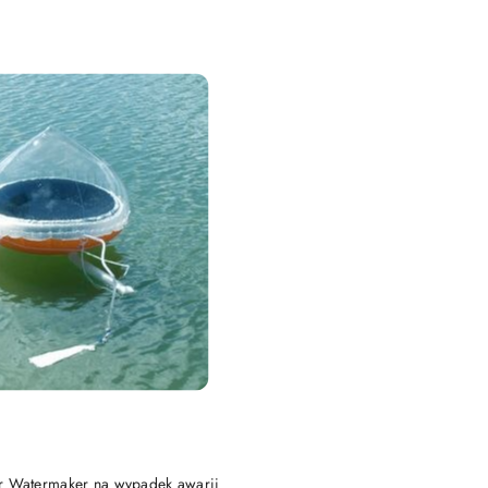
e.
DO KOSZYKA
lar Watermaker na wypadek awarii