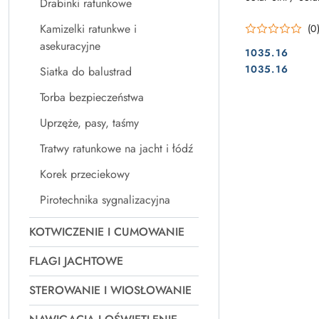
Drabinki ratunkowe
Kamizelki ratunkwe i
(0
asekuracyjne
1035.16
Cena:
Cena:
1035.16
Siatka do balustrad
Torba bezpieczeństwa
Uprzęże, pasy, taśmy
Tratwy ratunkowe na jacht i łódź
Korek przeciekowy
Pirotechnika sygnalizacyjna
KOTWICZENIE I CUMOWANIE
FLAGI JACHTOWE
STEROWANIE I WIOSŁOWANIE