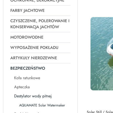
OCHRONNE, DEKORACYJNE
Najpopularniejsz
FARBY JACHTOWE
CZYSZCZENIE, POLEROWANIE I
KONSERWACJA JACHTÓW
MOTOROWODNE
WYPOSAŻENIE POKŁADU
ARTYKUŁY NIERDZEWNE
BEZPIECZEŃSTWO
Koła ratunkowe
Apteczka
Destylator wody pitnej
AQUAMATE Solar Watermaker
Solar Still / So