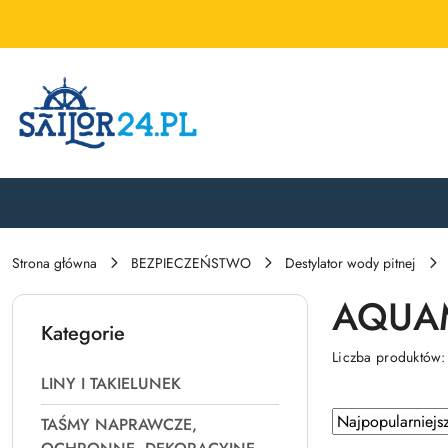
Przejdź do treści głównej
Przejdź do wyszukiwarki
Przejdź do moje konto
Przejdź do menu głównego
Przejdź do stopki
Strona główna
BEZPIECZEŃSTWO
Destylator wody pitnej
AQUAM
Kategorie
Liczba produktów
LINY I TAKIELUNEK
Zastosowano
Sortuj
TAŚMY NAPRAWCZE,
według
sortowanie: