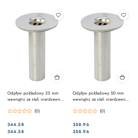
Najpopularniejsze.
Odpływ pokładowy 25 mm
Odpływ pokładowy 50 mm
wewnątrz ze stali nierdzewnej
wewnątrz ze stali nierdzewnej
1.4401
1.4401
(0)
(0)
344.58
358.96
Cena:
Cena:
Cena:
Cena:
344.58
358.96