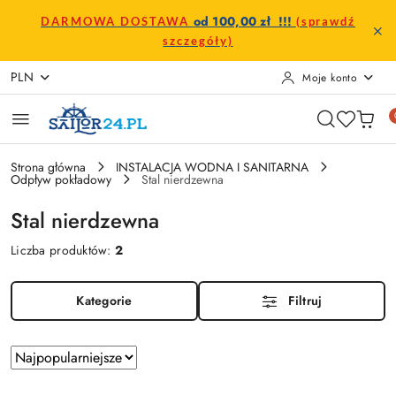
Przejdź do treści głównej
Przejdź do wyszukiwarki
Przejdź do moje konto
Przejdź do menu głównego
Przejdź do stopki
od 100,00 zł !!!
DARMOWA DOSTAWA
(sprawdź
szczegóły)
PLN
Moje konto
Strona główna
INSTALACJA WODNA I SANITARNA
Odpływ pokładowy
Stal nierdzewna
Stal nierdzewna
Liczba produktów:
2
Kategorie
Filtruj
Zastosowano
Sortuj
według
sortowanie: