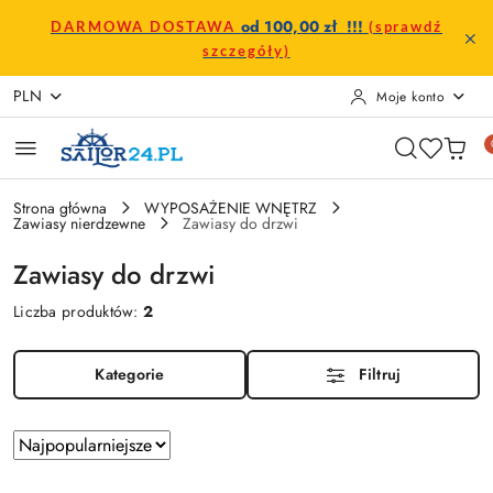
Przejdź do treści głównej
Przejdź do wyszukiwarki
Przejdź do moje konto
Przejdź do menu głównego
Przejdź do stopki
od 100,00 zł !!!
DARMOWA DOSTAWA
(sprawdź
szczegóły)
PLN
Moje konto
Strona główna
WYPOSAŻENIE WNĘTRZ
Zawiasy nierdzewne
Zawiasy do drzwi
Zawiasy do drzwi
Liczba produktów:
2
Kategorie
Filtruj
Zastosowano
Sortuj
według
sortowanie: