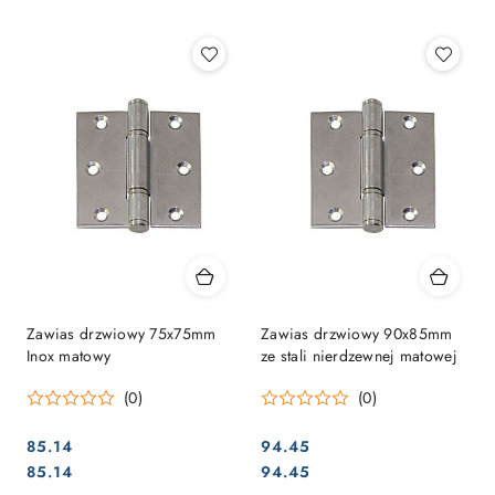
Najpopularniejsze.
Zawias drzwiowy 75x75mm
Zawias drzwiowy 90x85mm
Inox matowy
ze stali nierdzewnej matowej
(0)
(0)
85.14
94.45
Cena:
Cena:
Cena:
Cena:
85.14
94.45